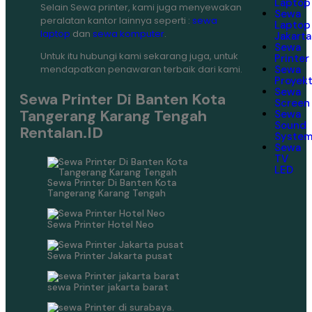
Laptop
Selain Sewa printer, kami juga menyewakan
Sewa
peralatan kantor lainnya seperti :
sewa
Laptop
laptop
dan
sewa komputer
.
Jakarta
Sewa
Untuk itu hubungi kami sekarang juga, untuk
Printer
mendapatkan penawaran terbaik dari kami.
Sewa
Proyek
Sewa
Sewa Printer Di Banten Kota
Screen
Tangerang Karang Tengah
Sewa
Sound
Rentalan.ID
Syste
Sewa
TV
LED
Sewa Printer Di Banten Kota
Tangerang Karang Tengah
Sewa Printer Hotel Neo
Sewa Printer Jakarta pusat
sewa Printer jakarta barat