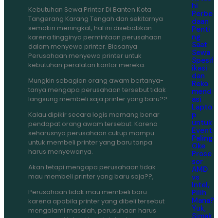
hi
Kebutuhan Sewa Printer Di Banten Kota
Perbe
Tangerang Karang Tengah dan sekitarnya
daan
semakin meningkat, hal ini disebabkan
Penti
ng
karena tingginya permintaan perusahaan
Saat
dalam menyewa printer. Biasanya
Sewa
Perusahaan menyewa printer untuk
Spesif
kebutuhan peralatan kantor mereka.
ikasi
dan
Mungkin sebagian orang awam bertanya-
Reko
tanya mengapa perusahaan tersebut tidak
mend
asi
langsung membeli saja printer yang baru??
Lapto
p
Kalau dipikir secara logis memang benar
untuk
pendapat orang awam tersebut. Karena
Event
seharusnya perusahaan cukup mampu
Paling
untuk membeli printer yang baru tanpa
Oke
harus menyewanya.
Prose
sor
Akan tetapi mengapa perusahaan tidak
AMD
mau membeli printer yang baru saja??,
vs
Intel,
Perusahaan tidak mau membeli baru
Pilih
Mana?
karena apabila printer yang dibeli tersebut
Yuk,
mengalami masalah, perusuhaan harus
Simak