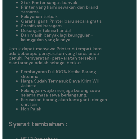
Stok Printer sangat banyak
Printer yang kami sewakan dari brand
ternama
Pelayanan terbaik
Garansi ganti Printer baru secara gratis
Spesifikasi beragam
Dukungan teknisi handal
Dan masih banyak lagi keunggulan-
keunggulan yang lainnya.
Untuk dapat menyewa Printer ditempat kami
ada beberapa persyaratan yang harus anda
penuhi. Persyaratan-persyaratan tersebut
diantaranya adalah sebagai berikut :
Pembayaran Full 100% Ketika Barang
diterima
Harga Sudah Termasuk Biaya Kirim Wil.
Jakarta
Pelanggan wajib menjaga barang sewa
selama masa sewa berlangsung.
Kerusakan barang akan kami ganti dengan
unit lain
Non Pajak
Syarat tambahan :