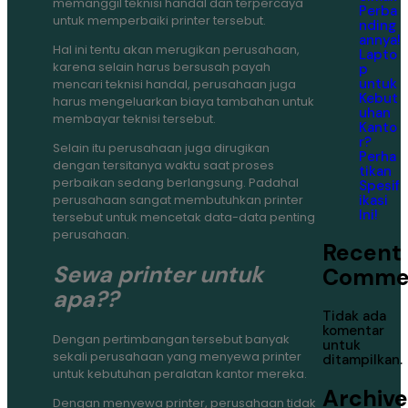
memanggil teknisi handal dan terpercaya
Perba
untuk memperbaiki printer tersebut.
nding
annya!
Hal ini tentu akan merugikan perusahaan,
Lapto
karena selain harus bersusah payah
p
untuk
mencari teknisi handal, perusahaan juga
Kebut
harus mengeluarkan biaya tambahan untuk
uhan
membayar teknisi tersebut.
Kanto
r?
Selain itu perusahaan juga dirugikan
Perha
dengan tersitanya waktu saat proses
tikan
perbaikan sedang berlangsung. Padahal
Spesif
ikasi
perusahaan sangat membutuhkan printer
Ini!
tersebut untuk mencetak data-data penting
perusahaan.
Recent
Sewa printer untuk
Comme
apa??
Tidak ada
komentar
Dengan pertimbangan tersebut banyak
untuk
sekali perusahaan yang menyewa printer
ditampilkan.
untuk kebutuhan peralatan kantor mereka.
Archive
Dengan menyewa printer, perusahaan tidak