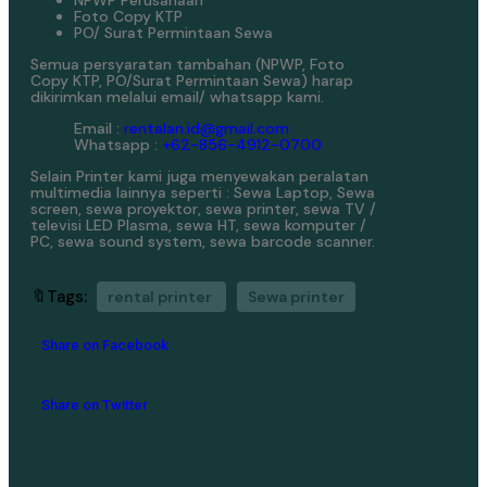
NPWP Perusahaan
Foto Copy KTP
PO/ Surat Permintaan Sewa
Semua persyaratan tambahan (NPWP, Foto
Copy KTP, PO/Surat Permintaan Sewa) harap
dikirimkan melalui email/ whatsapp kami.
Email :
rentalan.id@gmail.com
Whatsapp :
+62-856-4912-0700
Selain Printer kami juga menyewakan peralatan
multimedia lainnya seperti : Sewa Laptop, Sewa
screen, sewa proyektor, sewa printer, sewa TV /
televisi LED Plasma, sewa HT, sewa komputer /
PC, sewa sound system, sewa barcode scanner.
🔖Tags:
rental printer
Sewa printer
Share on Facebook
Share on Twitter