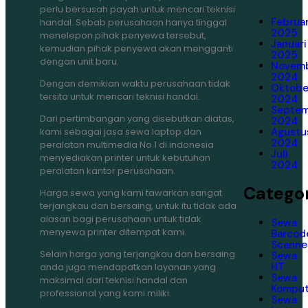
perlu bersusah payah untuk mencari teknisi
Februar
handal. Sebab perusahaan hanya tinggal
2025
menelepon pihak penyewa tersebut,
Januari
kemudian pihak penyewa akan mengganti
2025
dengan unit baru.
Novem
2024
Dengan demikian waktu perusahaan tidak
Oktobe
tersita untuk mencari teknisi handal.
2024
Septe
Dari pertimbangan yang disebutkan diatas,
2024
kami sebagai jasa sewa laptop dan
Agustu
2024
peralatan multimedia No.1 di indonesia
Juli
menyediakan printer untuk kebutuhan
2024
peralatan kantor perusahaan.
Categor
Harga sewa yang kami tawarkan sangat
terjangkau dan bersaing, untuk itu tidak ada
alasan bagi perusahaan untuk tidak
Sewa
menyewa printer ditempat kami.
Barcod
Scanne
Selain harga yang terjangkau dan bersaing
Sewa
HT
anda juga mendapatkan layanan yang
Sewa
maksimal dari teknisi handal dan
Komput
professional yang kami miliki.
Sewa