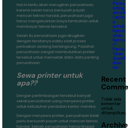
Perba
Hal ini tentu akan merugikan perusahaan,
nding
karena selain harus bersusah payah
annya!
mencari teknisi handal, perusahaan juga
Lapto
harus mengeluarkan biaya tambahan untuk
p
untuk
membayar teknisi tersebut.
Kebut
uhan
Selain itu perusahaan juga dirugikan
Kanto
dengan tersitanya waktu saat proses
r?
perbaikan sedang berlangsung. Padahal
Perha
perusahaan sangat membutuhkan printer
tikan
tersebut untuk mencetak data-data penting
Spesif
ikasi
perusahaan.
Ini!
Sewa printer untuk
Recent
apa??
Comme
Dengan pertimbangan tersebut banyak
Tidak ada
sekali perusahaan yang menyewa printer
komentar
untuk kebutuhan peralatan kantor mereka.
untuk
ditampilkan.
Dengan menyewa printer, perusahaan tidak
perlu bersusah payah untuk mencari teknisi
Archive
handal. Sebab perusahaan hanya tinggal