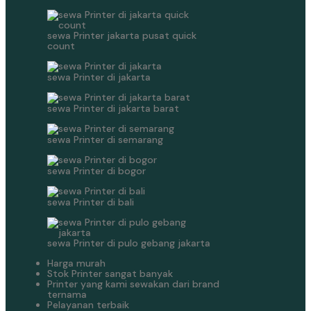
sewa Printer jakarta pusat quick
count
sewa Printer di jakarta
sewa Printer di jakarta barat
sewa Printer di semarang
sewa Printer di bogor
sewa Printer di bali
sewa Printer di pulo gebang jakarta
Harga murah
Stok Printer sangat banyak
Printer yang kami sewakan dari brand
ternama
Pelayanan terbaik