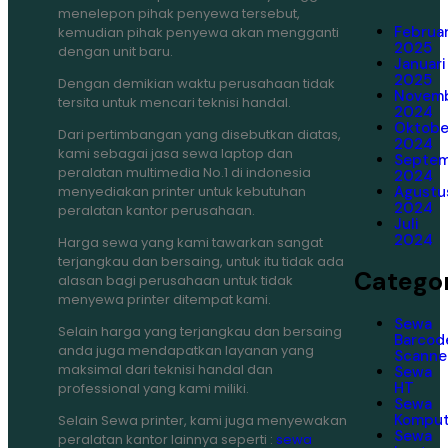
menelepon pihak penyewa tersebut,
Februar
kemudian pihak penyewa akan mengganti
2025
dengan unit baru.
Januari
2025
Dengan demikian waktu perusahaan tidak
Novem
tersita untuk mencari teknisi handal.
2024
Oktobe
Dari pertimbangan yang disebutkan diatas,
2024
kami sebagai jasa sewa laptop dan
Septe
peralatan multimedia No.1 di indonesia
2024
menyediakan printer untuk kebutuhan
Agustu
2024
peralatan kantor perusahaan.
Juli
2024
Harga sewa yang kami tawarkan sangat
terjangkau dan bersaing, untuk itu tidak ada
Categor
alasan bagi perusahaan untuk tidak
menyewa printer ditempat kami.
Sewa
Selain harga yang terjangkau dan bersaing
Barcod
anda juga mendapatkan layanan yang
Scanne
maksimal dari teknisi handal dan
Sewa
HT
professional yang kami miliki.
Sewa
Komput
Selain Sewa printer, kami juga menyewakan
Sewa
peralatan kantor lainnya seperti :
sewa