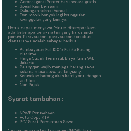
Garansi ganti Printer baru secara gratis
Spesifikasi beragam
Dukungan teknisi handal
Dan masih banyak lagi keunggulan-
keunggulan yang lainnya.
Untuk dapat menyewa Printer ditempat kami
ada beberapa persyaratan yang harus anda
penuhi. Persyaratan-persyaratan tersebut
diantaranya adalah sebagai berikut :
Pembayaran Full 100% Ketika Barang
diterima
Harga Sudah Termasuk Biaya Kirim Wil.
Jakarta
Pelanggan wajib menjaga barang sewa
selama masa sewa berlangsung.
Kerusakan barang akan kami ganti dengan
unit lain
Non Pajak
Syarat tambahan :
NPWP Perusahaan
Foto Copy KTP
PO/ Surat Permintaan Sewa
Semua persyaratan tambahan (NPWP, Foto