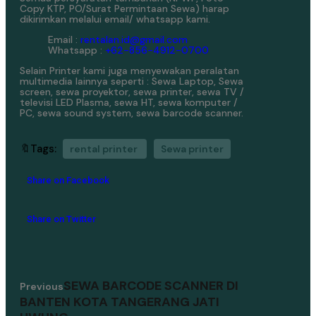
Copy KTP, PO/Surat Permintaan Sewa) harap
dikirimkan melalui email/ whatsapp kami.
Email :
rentalan.id@gmail.com
Whatsapp :
+62-856-4912-0700
Selain Printer kami juga menyewakan peralatan
multimedia lainnya seperti : Sewa Laptop, Sewa
screen, sewa proyektor, sewa printer, sewa TV /
televisi LED Plasma, sewa HT, sewa komputer /
PC, sewa sound system, sewa barcode scanner.
🔖Tags:
rental printer
Sewa printer
Share on Facebook
Share on Twitter
SEWA BARCODE SCANNER DI
Previous
BANTEN KOTA TANGERANG JATI