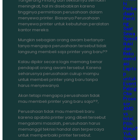
Tangerang Pinang dan sekitarnya semakin
hi
meningkat, hal ini disebabkan karena
Perbe
tingginya permintaan perusahaan dalam
daan
menyewa printer. Biasanya Perusahaan
Penti
ng
menyewa printer untuk kebutuhan peralatan
Saat
kantor mereka.
Sewa
Spesif
Mungkin sebagian orang awam bertanya-
ikasi
tanya mengapa perusahaan tersebut tidak
dan
langsung membeli saja printer yang baru??
Reko
mend
Kalau dipikir secara logis memang benar
asi
pendapat orang awam tersebut. Karena
Lapto
p
seharusnya perusahaan cukup mampu
untuk
untuk membeli printer yang baru tanpa
Event
harus menyewanya.
Paling
Oke
Akan tetapi mengapa perusahaan tidak
Prose
mau membeli printer yang baru saja??,
sor
AMD
Perusahaan tidak mau membeli baru
vs
karena apabila printer yang dibeli tersebut
Intel,
mengalami masalah, perusuhaan harus
Pilih
Mana?
memanggil teknisi handal dan terpercaya
Yuk,
untuk memperbaiki printer tersebut.
Simak