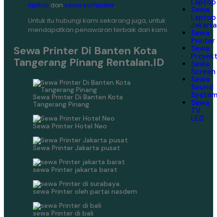
Laptop
laptop
dan
sewa komputer
.
Sewa
Laptop
Untuk itu hubungi kami sekarang juga, untuk
Jakarta
mendapatkan penawaran terbaik dari kami.
Sewa
Printer
Sewa Printer Di Banten Kota
Sewa
Proyek
Tangerang Pinang Rentalan.ID
Sewa
Screen
Sewa
Sound
Syste
Sewa Printer Di Banten Kota
Sewa
Tangerang Pinang
TV
LED
Sewa Printer Hotel Neo
Sewa Printer Jakarta pusat
sewa Printer jakarta barat
sewa Printer oleh partai nasdem
sewa Printer di bali