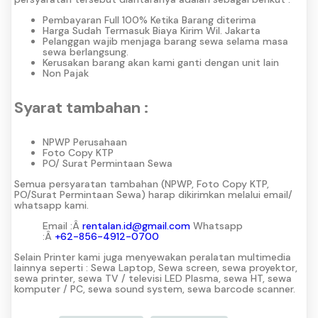
Pembayaran Full 100% Ketika Barang diterima
Harga Sudah Termasuk Biaya Kirim Wil. Jakarta
Pelanggan wajib menjaga barang sewa selama masa
sewa berlangsung.
Kerusakan barang akan kami ganti dengan unit lain
Non Pajak
Syarat tambahan :
NPWP Perusahaan
Foto Copy KTP
PO/ Surat Permintaan Sewa
Semua persyaratan tambahan (NPWP, Foto Copy KTP,
PO/Surat Permintaan Sewa) harap dikirimkan melalui email/
whatsapp kami.
Email :Â
rentalan.id@gmail.com
Whatsapp
:Â
+62-856-4912-0700
Selain Printer kami juga menyewakan peralatan multimedia
lainnya seperti : Sewa Laptop, Sewa screen, sewa proyektor,
sewa printer, sewa TV / televisi LED Plasma, sewa HT, sewa
komputer / PC, sewa sound system, sewa barcode scanner.