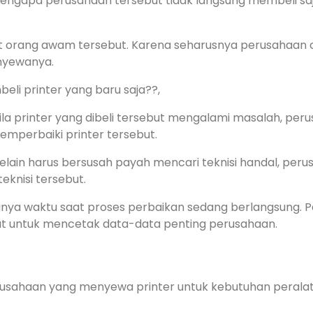
gapa perusahaan tersebut tidak langsung membeli saj
pat orang awam tersebut. Karena seharusnya perusahaa
nyewanya.
li printer yang baru saja??,
a printer yang dibeli tersebut mengalami masalah, per
emperbaiki printer tersebut.
elain harus bersusah payah mencari teknisi handal, peru
knisi tersebut.
itanya waktu saat proses perbaikan sedang berlangsung. 
t untuk mencetak data-data penting perusahaan.
usahaan yang menyewa printer untuk kebutuhan perala