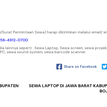
Surat Permintaan Sewa) harap dikirimkan melalui email/ w
856-4912-0700
a lainnya seperti : Sewa Laptop, Sewa screen, sewa proyekt
/ PC, sewa sound system, sewa barcode scanner.
Share on Facebook
ABUPATEN
SEWA LAPTOP DI JAWA BARAT KABUP
BO