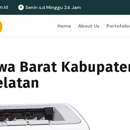
n.id
Senin s.d Minggu 24 Jam
Home
About Us
Portofolio
awa Barat Kabupate
elatan