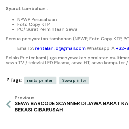
Syarat tambahan :
NPWP Perusahaan
Foto Copy KTP
PO/ Surat Permintaan Sewa
Semua persyaratan tambahan (NPWP, Foto Copy KTP, PO/
Email :Â
rentalan.id@gmail.com
Whatsapp :Â
+62-
Selain Printer kami juga menyewakan peralatan multimedi
sewa TV / televisi LED Plasma, sewa HT, sewa komputer 
🔖Tags:
rental printer
Sewa printer
Previous
SEWA BARCODE SCANNER DI JAWA BARAT K
BEKASI CIBARUSAH