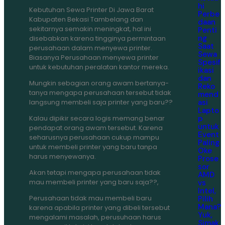
hi
Kebutuhan Sewa Printer Di Jawa Barat
Perbe
Kabupaten Bekasi Tambelang dan
daan
sekitarnya semakin meningkat, hal ini
Penti
ng
disebabkan karena tingginya permintaan
Saat
perusahaan dalam menyewa printer.
Sewa
Biasanya Perusahaan menyewa printer
Spesif
untuk kebutuhan peralatan kantor mereka.
ikasi
dan
Mungkin sebagian orang awam bertanya-
Reko
tanya mengapa perusahaan tersebut tidak
mend
asi
langsung membeli saja printer yang baru??
Lapto
p
Kalau dipikir secara logis memang benar
untuk
pendapat orang awam tersebut. Karena
Event
seharusnya perusahaan cukup mampu
Paling
untuk membeli printer yang baru tanpa
Oke
harus menyewanya.
Prose
sor
Akan tetapi mengapa perusahaan tidak
AMD
mau membeli printer yang baru saja??,
vs
Intel,
Perusahaan tidak mau membeli baru
Pilih
Mana?
karena apabila printer yang dibeli tersebut
Yuk,
mengalami masalah, perusuhaan harus
Simak