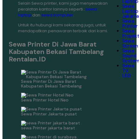
Laptop
Selain Sewa printer, kami juga menyewakan
Sewa
peralatan kantor lainnya seperti :
sewa
Laptop
laptop
dan
sewa komputer
.
Jakarta
Sewa
Untuk itu hubungi kami sekarang juga, untuk
Printer
mendapatkan penawaran terbaik dari kami.
Sewa
Proyek
Sewa
Sewa Printer Di Jawa Barat
Screen
Kabupaten Bekasi Tambelang
Sewa
Sound
Rentalan.ID
Syste
Sewa
TV
LED
Sewa Printer Di Jawa Barat
Kabupaten Bekasi Tambelang
Sewa Printer Hotel Neo
Sewa Printer Jakarta pusat
sewa Printer jakarta barat