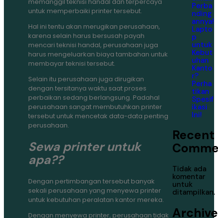
memanggil teknisi handal dan terpercaya
Perba
untuk memperbaiki printer tersebut.
nding
annya!
Hal ini tentu akan merugikan perusahaan,
Lapto
karena selain harus bersusah payah
p
untuk
mencari teknisi handal, perusahaan juga
Kebut
harus mengeluarkan biaya tambahan untuk
uhan
membayar teknisi tersebut.
Kanto
r?
Selain itu perusahaan juga dirugikan
Perha
dengan tersitanya waktu saat proses
tikan
perbaikan sedang berlangsung. Padahal
Spesif
ikasi
perusahaan sangat membutuhkan printer
Ini!
tersebut untuk mencetak data-data penting
perusahaan.
Recent
Sewa printer untuk
Comme
apa??
Tidak ada
komentar
Dengan pertimbangan tersebut banyak
untuk
sekali perusahaan yang menyewa printer
ditampilkan.
untuk kebutuhan peralatan kantor mereka.
Archive
Dengan menyewa printer, perusahaan tidak