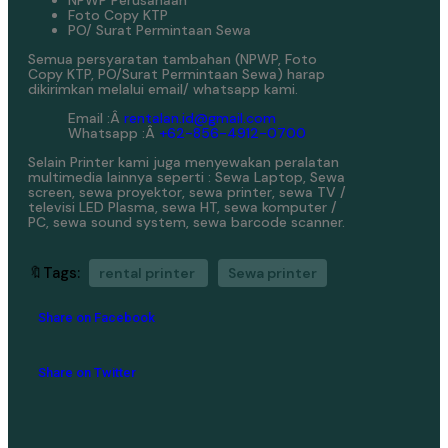
NPWP Perusahaan
Foto Copy KTP
PO/ Surat Permintaan Sewa
Semua persyaratan tambahan (NPWP, Foto
Copy KTP, PO/Surat Permintaan Sewa) harap
dikirimkan melalui email/ whatsapp kami.
Email :Â
rentalan.id@gmail.com
Whatsapp :Â
+62-856-4912-0700
Selain Printer kami juga menyewakan peralatan
multimedia lainnya seperti : Sewa Laptop, Sewa
screen, sewa proyektor, sewa printer, sewa TV /
televisi LED Plasma, sewa HT, sewa komputer /
PC, sewa sound system, sewa barcode scanner.
🔖Tags:
rental printer
Sewa printer
Share on Facebook
Share on Twitter