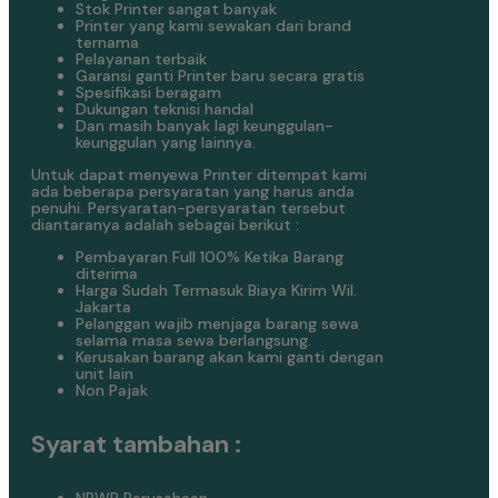
Stok Printer sangat banyak
Printer yang kami sewakan dari brand
ternama
Pelayanan terbaik
Garansi ganti Printer baru secara gratis
Spesifikasi beragam
Dukungan teknisi handal
Dan masih banyak lagi keunggulan-
keunggulan yang lainnya.
Untuk dapat menyewa Printer ditempat kami
ada beberapa persyaratan yang harus anda
penuhi. Persyaratan-persyaratan tersebut
diantaranya adalah sebagai berikut :
Pembayaran Full 100% Ketika Barang
diterima
Harga Sudah Termasuk Biaya Kirim Wil.
Jakarta
Pelanggan wajib menjaga barang sewa
selama masa sewa berlangsung.
Kerusakan barang akan kami ganti dengan
unit lain
Non Pajak
Syarat tambahan :