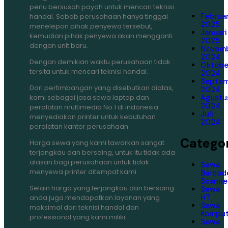
perlu bersusah payah untuk mencari teknisi
Februar
handal. Sebab perusahaan hanya tinggal
2025
menelepon pihak penyewa tersebut,
Januari
kemudian pihak penyewa akan mengganti
2025
dengan unit baru.
Novem
2024
Dengan demikian waktu perusahaan tidak
Oktobe
tersita untuk mencari teknisi handal.
2024
Septe
Dari pertimbangan yang disebutkan diatas,
2024
kami sebagai jasa sewa laptop dan
Agustu
2024
peralatan multimedia No.1 di indonesia
Juli
menyediakan printer untuk kebutuhan
2024
peralatan kantor perusahaan.
Categor
Harga sewa yang kami tawarkan sangat
terjangkau dan bersaing, untuk itu tidak ada
alasan bagi perusahaan untuk tidak
Sewa
menyewa printer ditempat kami.
Barcod
Scanne
Selain harga yang terjangkau dan bersaing
Sewa
HT
anda juga mendapatkan layanan yang
Sewa
maksimal dari teknisi handal dan
Komput
professional yang kami miliki.
Sewa