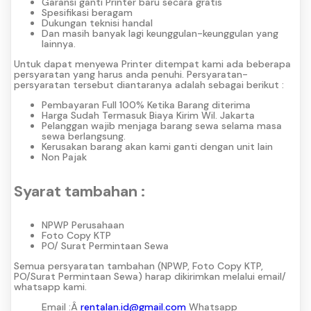
Garansi ganti Printer baru secara gratis
Spesifikasi beragam
Dukungan teknisi handal
Dan masih banyak lagi keunggulan-keunggulan yang
lainnya.
Untuk dapat menyewa Printer ditempat kami ada beberapa
persyaratan yang harus anda penuhi. Persyaratan-
persyaratan tersebut diantaranya adalah sebagai berikut :
Pembayaran Full 100% Ketika Barang diterima
Harga Sudah Termasuk Biaya Kirim Wil. Jakarta
Pelanggan wajib menjaga barang sewa selama masa
sewa berlangsung.
Kerusakan barang akan kami ganti dengan unit lain
Non Pajak
Syarat tambahan :
NPWP Perusahaan
Foto Copy KTP
PO/ Surat Permintaan Sewa
Semua persyaratan tambahan (NPWP, Foto Copy KTP,
PO/Surat Permintaan Sewa) harap dikirimkan melalui email/
whatsapp kami.
Email :Â
rentalan.id@gmail.com
Whatsapp