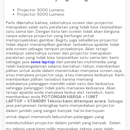
Projector 3000 Lumens,
Projector 5000 Lumens.
Perlu diketahui bahwa, sebetulnya screen dan projector
merupakan salah satu peralatan yang tidak bisa terpisahkan
satu sama lain. Dengan kata lain screen tidak akan berguna
tanpa adanya projector yang berfungsi untuk
memproyeksikan gambar. Begitu juga sebaliknya projector
tidak dapat menampilkan gambar terbaiknya apabila tidak
ada screen sebagai tempat proyeksinya. Akan tetapi
meskipun sebetulnya screen dan projector merupakan
peralatan yang tidak bisa terpisahkan satu sama lain. kami
sebagai jasa
sewa laptop
dan peralatan multimedia yang
telah berpengalaman selama bertahun-tahun, memberikan
pilihan untuk anda dalam menentukan menyewa screen saja,
atau menyewa projector saja, atau menyewa keduanya. Kami
memberikan pilihan tersebut karena memang
adakalanya pelanggan memiliki salah satu dari keduanya.
sehingga pelanggan tidak perlu menyewa keduanya. Akan
tetapi apabila anda menyewa kedua alat tersebut, kami
memberikan anda
POTONGAN HARGA
+
1 UNIT
LAPTOP
+
STANDBY Teknisi kami ditempat acara.
Sebagai
jasa penyewaan terlengkap kami menyediakan projector
dalam jumlah yang sangat banyak.
hal ini bertujuan
untuk dapat memenuhi kebutuhan pelanggan yang
membutuhkan projector dalam jumlah yang banyak.
Selain
itu teknisi yang kami miliki merupakan teknisi yang telah