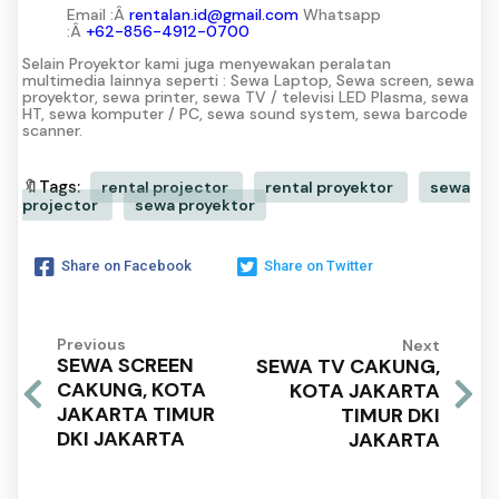
Email :Â
rentalan.id@gmail.com
Whatsapp
:Â
+62-856-4912-0700
Selain Proyektor kami juga menyewakan peralatan
multimedia lainnya seperti : Sewa Laptop, Sewa screen, sewa
proyektor, sewa printer, sewa TV / televisi LED Plasma, sewa
HT, sewa komputer / PC, sewa sound system, sewa barcode
scanner.
🔖Tags:
rental projector
rental proyektor
sewa
projector
sewa proyektor
Share on Facebook
Share on Twitter
Previous
Next
SEWA SCREEN
SEWA TV CAKUNG,
CAKUNG, KOTA
KOTA JAKARTA
JAKARTA TIMUR
TIMUR DKI
DKI JAKARTA
JAKARTA