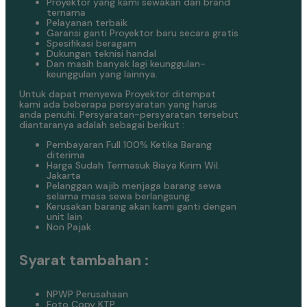
Proyektor yang kami sewakan dari brand
ternama
Pelayanan terbaik
Garansi ganti Proyektor baru secara gratis
Spesifikasi beragam
Dukungan teknisi handal
Dan masih banyak lagi keunggulan-
keunggulan yang lainnya.
Untuk dapat menyewa Proyektor ditempat
kami ada beberapa persyaratan yang harus
anda penuhi. Persyaratan-persyaratan tersebut
diantaranya adalah sebagai berikut :
Pembayaran Full 100% Ketika Barang
diterima
Harga Sudah Termasuk Biaya Kirim Wil.
Jakarta
Pelanggan wajib menjaga barang sewa
selama masa sewa berlangsung.
Kerusakan barang akan kami ganti dengan
unit lain
Non Pajak
Syarat tambahan :
NPWP Perusahaan
Foto Copy KTP