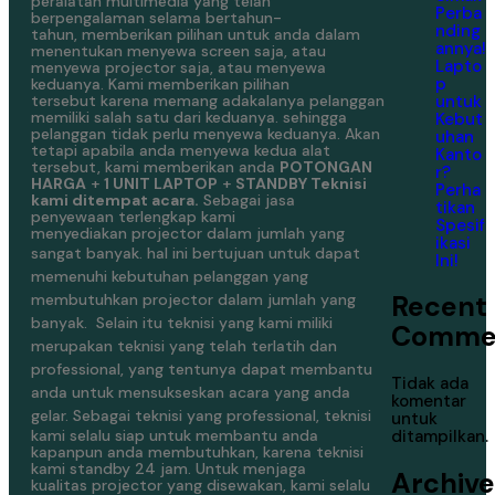
peralatan multimedia yang telah
Perba
berpengalaman selama bertahun-
nding
tahun, memberikan pilihan untuk anda dalam
annya!
menentukan menyewa screen saja, atau
Lapto
menyewa projector saja, atau menyewa
p
keduanya. Kami memberikan pilihan
untuk
tersebut karena memang adakalanya pelanggan
memiliki salah satu dari keduanya. sehingga
Kebut
pelanggan tidak perlu menyewa keduanya. Akan
uhan
tetapi apabila anda menyewa kedua alat
Kanto
tersebut, kami memberikan anda
POTONGAN
r?
HARGA
+
1 UNIT LAPTOP
+
STANDBY Teknisi
Perha
kami ditempat acara.
Sebagai jasa
tikan
penyewaan terlengkap kami
Spesif
menyediakan projector dalam jumlah yang
ikasi
sangat banyak.
hal ini bertujuan untuk dapat
Ini!
memenuhi kebutuhan pelanggan yang
Recent
membutuhkan projector dalam jumlah yang
banyak.
Selain itu teknisi yang kami miliki
Comme
merupakan teknisi yang telah terlatih dan
professional, yang tentunya dapat membantu
Tidak ada
anda untuk mensukseskan acara yang anda
komentar
gelar.
Sebagai teknisi yang professional, teknisi
untuk
kami selalu siap untuk membantu anda
ditampilkan.
kapanpun anda membutuhkan, karena teknisi
kami standby 24 jam. Untuk menjaga
Archive
kualitas projector yang disewakan, kami selalu