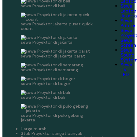
Laptop
sewa Proyektor di bali
Sewa
Laptop
Jakarta
Sewa
sewa Proyektor jakarta pusat quick
Printer
count
Sewa
Proyek
Sewa
sewa Proyektor di jakarta
Screen
Sewa
Sound
sewa Proyektor di jakarta barat
Syste
Sewa
TV
sewa Proyektor di semarang
LED
sewa Proyektor di bogor
sewa Proyektor di bali
sewa Proyektor di pulo gebang
jakarta
Harga murah
Stok Proyektor sangat banyak