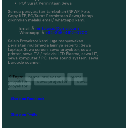
PO/ Surat Permintaan Sewa
Semua persyaratan tambahan (NPWP, Foto
Copy KTP, PO/Surat Permintaan Sewa) harap
dikirimkan melalui email/ whatsapp kami.
Email :Â
rentalan.id@gmail.com
Whatsapp :Â
+62-856-4912-0700
Selain Proyektor kami juga menyewakan
peralatan multimedia lainnya seperti : Sewa
Laptop, Sewa screen, sewa proyektor, sewa
printer, sewa TV / televisi LED Plasma, sewa HT,
sewa komputer / PC, sewa sound system, sewa
barcode scanner.
🔖Tags:
rental projector
rental
proyektor
sewa projector
sewa
proyektor
Share on Facebook
Share on Twitter