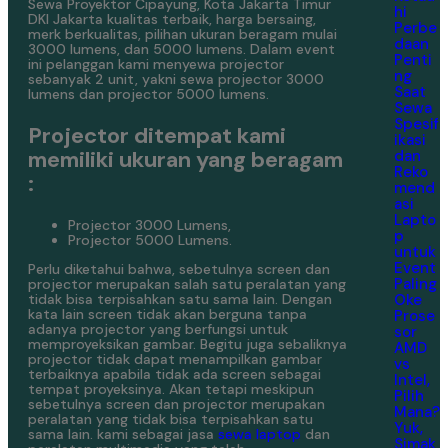
Sewa Proyektor Cipayung, Kota Jakarta Timur
hi
DKI Jakarta kualitas terbaik, harga bersaing,
Perbe
merk berkualitas, pilihan ukuran beragam mulai
daan
3000 lumens, dan 5000 lumens. Dalam event
Penti
ini pelanggan kami menyewa projector
ng
sebanyak 2 unit, yakni sewa projector 3000
Saat
lumens dan projector 5000 lumens.
Sewa
Spesif
Projector ditempat kami
ikasi
memiliki ukuran yang beragam
dan
Reko
:
mend
asi
Lapto
Projector 3000 Lumens,
p
Projector 5000 Lumens.
untuk
Event
Perlu diketahui bahwa, sebetulnya screen dan
Paling
projector merupakan salah satu peralatan yang
Oke
tidak bisa terpisahkan satu sama lain. Dengan
kata lain screen tidak akan berguna tanpa
Prose
adanya projector yang berfungsi untuk
sor
memproyeksikan gambar. Begitu juga sebaliknya
AMD
projector tidak dapat menampilkan gambar
vs
terbaiknya apabila tidak ada screen sebagai
Intel,
tempat proyeksinya. Akan tetapi meskipun
Pilih
sebetulnya screen dan projector merupakan
Mana?
peralatan yang tidak bisa terpisahkan satu
Yuk,
sama lain. kami sebagai jasa
sewa laptop
dan
Simak