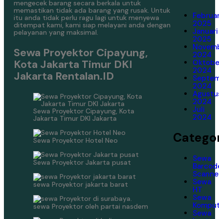
mengecek barang secara berkala untuk
memastikan tidak ada barang yang rusak. Untuk
Februar
itu anda tidak perlu ragu lagi untuk menyewa
2025
ditempat kami, kami siap melayani anda dengan
Januari
pelayanan yang maksimal.
2025
Novem
Sewa Proyektor Cipayung,
2024
Kota Jakarta Timur DKI
Oktobe
2024
Jakarta Rentalan.ID
Septe
2024
Agustu
2024
Juli
Sewa Proyektor Cipayung, Kota
2024
Jakarta Timur DKI Jakarta
Categor
Sewa Proyektor Hotel Neo
Sewa
Sewa Proyektor Jakarta pusat
Barcod
Scanne
Sewa
sewa Proyektor jakarta barat
HT
Sewa
Komput
sewa Proyektor oleh partai nasdem
Sewa