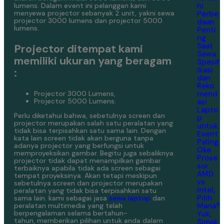
hi
lumens. Dalam event ini pelanggan kami
menyewa projector sebanyak 2 unit, yakni sewa
Perbe
projector 3000 lumens dan projector 5000
daan
lumens.
Penti
ng
Saat
Projector ditempat kami
Sewa
memiliki ukuran yang beragam
Spesif
ikasi
:
dan
Reko
mend
Projector 3000 Lumens,
Projector 5000 Lumens.
asi
Lapto
Perlu diketahui bahwa, sebetulnya screen dan
p
projector merupakan salah satu peralatan yang
untuk
tidak bisa terpisahkan satu sama lain. Dengan
Event
kata lain screen tidak akan berguna tanpa
Paling
adanya projector yang berfungsi untuk
Oke
memproyeksikan gambar. Begitu juga sebaliknya
Prose
projector tidak dapat menampilkan gambar
sor
terbaiknya apabila tidak ada screen sebagai
AMD
tempat proyeksinya. Akan tetapi meskipun
vs
sebetulnya screen dan projector merupakan
Intel,
peralatan yang tidak bisa terpisahkan satu
Pilih
sama lain. kami sebagai jasa
sewa laptop
dan
Mana?
peralatan multimedia yang telah
berpengalaman selama bertahun-
Yuk,
tahun, memberikan pilihan untuk anda dalam
Simak