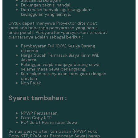
Spesifikasi beragam
Dukungan teknisi handal
Dan masih banyak lagi keunggulan-
keunggulan yang lainnya.
Untuk dapat menyewa Proyektor ditempat
kami ada beberapa persyaratan yang harus
anda penuhi. Persyaratan-persyaratan tersebut
diantaranya adalah sebagai berikut :
Pembayaran Full 100% Ketika Barang
diterima
Harga Sudah Termasuk Biaya Kirim Wil.
Jakarta
Pelanggan wajib menjaga barang sewa
selama masa sewa berlangsung.
Kerusakan barang akan kami ganti dengan
unit lain
Non Pajak
Syarat tambahan :
NPWP Perusahaan
Foto Copy KTP
PO/ Surat Permintaan Sewa
Semua persyaratan tambahan (NPWP, Foto
Copy KTP, PO/Surat Permintaan Sewa) harap