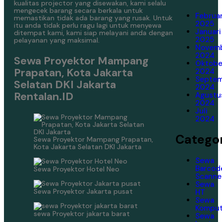
kualitas projector yang disewakan, kami selalu
mengecek barang secara berkala untuk
Februar
memastikan tidak ada barang yang rusak. Untuk
2025
itu anda tidak perlu ragu lagi untuk menyewa
Januari
ditempat kami, kami siap melayani anda dengan
2025
pelayanan yang maksimal.
Novem
2024
Sewa Proyektor Mampang
Oktobe
Prapatan, Kota Jakarta
2024
Septe
Selatan DKI Jakarta
2024
Rentalan.ID
Agustu
2024
Juli
2024
Categor
Sewa Proyektor Mampang Prapatan,
Kota Jakarta Selatan DKI Jakarta
Sewa
Barcod
Sewa Proyektor Hotel Neo
Scanne
Sewa
Sewa Proyektor Jakarta pusat
HT
Sewa
Komput
sewa Proyektor jakarta barat
Sewa