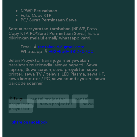
NPWP Perusahaan
Foto Copy KTP
PO/ Surat Permintaan Sewa
Semua persyaratan tambahan (NPWP, Foto
Copy KTP, PO/Surat Permintaan Sewa) harap
dikirimkan melalui email/ whatsapp kami.
Email :Â
rentalan.id@gmail.com
Whatsapp :Â
+62-856-4912-0700
Selain Proyektor kami juga menyewakan
peralatan multimedia lainnya seperti : Sewa
Laptop, Sewa screen, sewa proyektor, sewa
printer, sewa TV / televisi LED Plasma, sewa HT,
sewa komputer / PC, sewa sound system, sewa
barcode scanner.
🔖Tags:
rental projector
rental
proyektor
sewa projector
sewa
proyektor
Share on Facebook