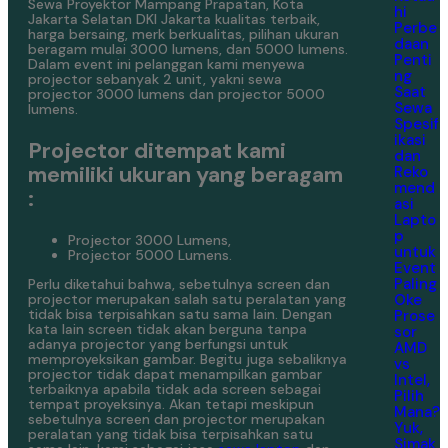
Sewa Proyektor Mampang Prapatan, Kota
hi
Jakarta Selatan DKI Jakarta kualitas terbaik,
Perbe
harga bersaing, merk berkualitas, pilihan ukuran
daan
beragam mulai 3000 lumens, dan 5000 lumens.
Penti
Dalam event ini pelanggan kami menyewa
ng
projector sebanyak 2 unit, yakni sewa
Saat
projector 3000 lumens dan projector 5000
Sewa
lumens.
Spesif
ikasi
Projector ditempat kami
dan
memiliki ukuran yang beragam
Reko
mend
:
asi
Lapto
p
Projector 3000 Lumens,
untuk
Projector 5000 Lumens.
Event
Paling
Perlu diketahui bahwa, sebetulnya screen dan
Oke
projector merupakan salah satu peralatan yang
tidak bisa terpisahkan satu sama lain. Dengan
Prose
kata lain screen tidak akan berguna tanpa
sor
adanya projector yang berfungsi untuk
AMD
memproyeksikan gambar. Begitu juga sebaliknya
vs
projector tidak dapat menampilkan gambar
Intel,
terbaiknya apabila tidak ada screen sebagai
Pilih
tempat proyeksinya. Akan tetapi meskipun
Mana?
sebetulnya screen dan projector merupakan
Yuk,
peralatan yang tidak bisa terpisahkan satu
Simak