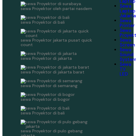
Laptop
Sewa
sewa Proyektor oleh partai nasdem
Laptop
Jakarta
Sewa
sewa Proyektor di bali
Printer
Sewa
Proyek
Sewa
sewa Proyektor jakarta pusat quick
count
Screen
Sewa
Sound
sewa Proyektor di jakarta
Syste
Sewa
TV
sewa Proyektor di jakarta barat
LED
sewa Proyektor di semarang
sewa Proyektor di bogor
sewa Proyektor di bali
sewa Proyektor di pulo gebang
jakarta