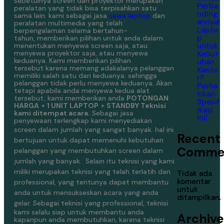
sebetulnya screen dan proyektor merupakan
Perba
peralatan yang tidak bisa terpisahkan satu
nding
sama lain. kami sebagai jasa
sewa laptop
dan
annya!
peralatan multimedia yang telah
Lapto
berpengalaman selama bertahun-
p
tahun, memberikan pilihan untuk anda dalam
untuk
menentukan menyewa screen saja, atau
menyewa proyektor saja, atau menyewa
Kebut
keduanya. Kami memberikan pilihan
uhan
tersebut karena memang adakalanya pelanggan
Kanto
memiliki salah satu dari keduanya. sehingga
r?
pelanggan tidak perlu menyewa keduanya. Akan
Perha
tetapi apabila anda menyewa kedua alat
tikan
tersebut, kami memberikan anda
POTONGAN
Spesif
HARGA
+
1 UNIT LAPTOP
+
STANDBY Teknisi
ikasi
kami ditempat acara.
Sebagai jasa
Ini!
penyewaan terlengkap kami menyediakan
screen dalam jumlah yang sangat banyak.
hal ini
Recent
bertujuan untuk dapat memenuhi kebutuhan
Comme
pelanggan yang membutuhkan screen dalam
jumlah yang banyak.
Selain itu teknisi yang kami
miliki merupakan teknisi yang telah terlatih dan
Tidak ada
komentar
professional, yang tentunya dapat membantu
untuk
anda untuk mensukseskan acara yang anda
ditampilkan.
gelar.
Sebagai teknisi yang professional, teknisi
kami selalu siap untuk membantu anda
Archive
kapanpun anda membutuhkan, karena teknisi