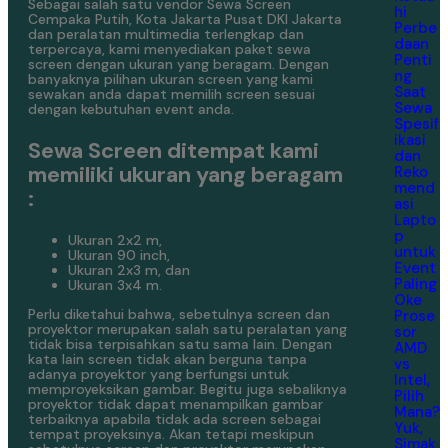
Sebagai salah satu vendor Sewa Screen
hi
Cempaka Putih, Kota Jakarta Pusat DKI Jakarta
Perbe
dan peralatan multimedia terlengkap dan
daan
terpercaya, kami menyediakan paket sewa
Penti
screen dengan ukuran yang beragam. Dengan
ng
banyaknya pilihan ukuran screen yang kami
Saat
sewakan anda dapat memilih screen sesuai
Sewa
dengan kebutuhan event anda.
Spesif
ikasi
Sewa Screen ditempat kami
dan
memiliki ukuran yang beragam
Reko
mend
:
asi
Lapto
p
Ukuran 2x2 m,
untuk
Ukuran 90 inch,
Event
Ukuran 2x3 m, dan
Paling
Ukuran 3x4 m.
Oke
Perlu diketahui bahwa, sebetulnya screen dan
Prose
proyektor merupakan salah satu peralatan yang
sor
tidak bisa terpisahkan satu sama lain. Dengan
AMD
kata lain screen tidak akan berguna tanpa
vs
adanya proyektor yang berfungsi untuk
Intel,
memproyeksikan gambar. Begitu juga sebaliknya
Pilih
proyektor tidak dapat menampilkan gambar
Mana?
terbaiknya apabila tidak ada screen sebagai
Yuk,
tempat proyeksinya. Akan tetapi meskipun
Simak