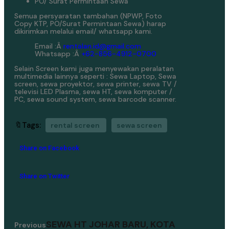
PO/ Surat Permintaan Sewa
Semua persyaratan tambahan (NPWP, Foto
Copy KTP, PO/Surat Permintaan Sewa) harap
dikirimkan melalui email/ whatsapp kami.
Email :Â
rentalan.id@gmail.com
Whatsapp :Â
+62-856-4912-0700
Selain Screen kami juga menyewakan peralatan
multimedia lainnya seperti : Sewa Laptop, Sewa
screen, sewa proyektor, sewa printer, sewa TV /
televisi LED Plasma, sewa HT, sewa komputer /
PC, sewa sound system, sewa barcode scanner.
🔖Tags:
rental screen
sewa screen
Share on Facebook
Share on Twitter
SEWA HT JOHAR BARU, KOTA
Previous