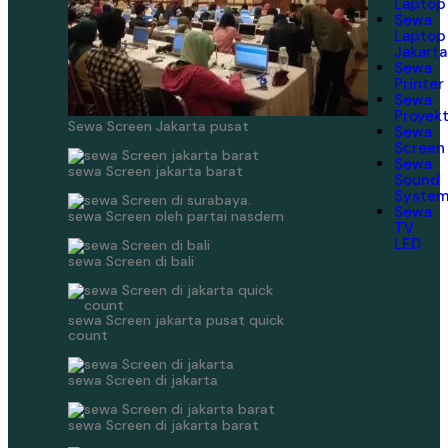
Laptop
Sewa
Laptop
Jakarta
Sewa
Printer
Sewa
Proyek
Sewa Screen Jakarta pusat
Sewa
Screen
Sewa
sewa Screen jakarta barat
Sound
Syste
Sewa
sewa Screen oleh partai nasdem
TV
LED
sewa Screen di bali
sewa Screen jakarta pusat quick
count
sewa Screen di jakarta
sewa Screen di jakarta barat