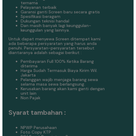
ternama
Pelayanan terbaik
Garansi ganti Screen baru secara gratis
Spesifikasi beragam
Dukungan teknisi handal
Dan masih banyak lagi keunggulan-
keunggulan yang lainnya.
Untuk dapat menyewa Screen ditempat kami
ada beberapa persyaratan yang harus anda
penuhi. Persyaratan-persyaratan tersebut
diantaranya adalah sebagai berikut :
Pembayaran Full 100% Ketika Barang
diterima
Harga Sudah Termasuk Biaya Kirim Wil.
Jakarta
Pelanggan wajib menjaga barang sewa
selama masa sewa berlangsung.
Kerusakan barang akan kami ganti dengan
unit lain
Non Pajak
Syarat tambahan :
NPWP Perusahaan
Foto Copy KTP