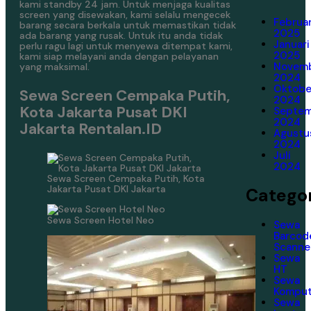
kami standby 24 jam. Untuk menjaga kualitas
screen yang disewakan, kami selalu mengecek
Februar
barang secara berkala untuk memastikan tidak
2025
ada barang yang rusak. Untuk itu anda tidak
Januari
perlu ragu lagi untuk menyewa ditempat kami,
2025
kami siap melayani anda dengan pelayanan
Novem
yang maksimal.
2024
Oktobe
Sewa Screen Cempaka Putih,
2024
Kota Jakarta Pusat DKI
Septe
2024
Jakarta Rentalan.ID
Agustu
2024
Juli
2024
Sewa Screen Cempaka Putih, Kota
Jakarta Pusat DKI Jakarta
Categor
Sewa Screen Hotel Neo
Sewa
Barcod
Scanne
Sewa
HT
Sewa
Komput
Sewa