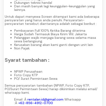
Dukungan teknisi handal
Dan masih banyak lagi keunggulan-keunggulan yang
lainnya.
Untuk dapat menyewa Screen ditempat kami ada beberapa
persyaratan yang harus anda penuhi. Persyaratan-
persyaratan tersebut diantaranya adalah sebagai berikut :
Pembayaran Full 100% Ketika Barang diterima
Harga Sudah Termasuk Biaya Kirim Wil. Jakarta
Pelanggan wajib menjaga barang sewa selama masa
sewa berlangsung.
Kerusakan barang akan kami ganti dengan unit lain
Non Pajak
Syarat tambahan :
NPWP Perusahaan
Foto Copy KTP
PO/ Surat Permintaan Sewa
Semua persyaratan tambahan (NPWP, Foto Copy KTP,
PO/Surat Permintaan Sewa) harap dikirimkan melalui email/
whatsapp kami.
Email :Â
rentalan.id@gmail.com
Whatsapp
:Â
+62-856-4912-0700