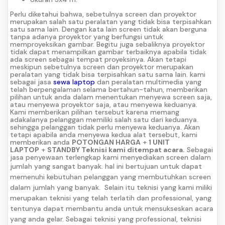
Perlu diketahui bahwa, sebetulnya screen dan proyektor
merupakan salah satu peralatan yang tidak bisa terpisahkan
satu sama lain. Dengan kata lain screen tidak akan berguna
tanpa adanya proyektor yang berfungsi untuk
memproyeksikan gambar. Begitu juga sebaliknya proyektor
tidak dapat menampilkan gambar terbaiknya apabila tidak
ada screen sebagai tempat proyeksinya. Akan tetapi
meskipun sebetulnya screen dan proyektor merupakan
peralatan yang tidak bisa terpisahkan satu sama lain. kami
sebagai jasa
sewa laptop
dan peralatan multimedia yang
telah berpengalaman selama bertahun-tahun, memberikan
pilihan untuk anda dalam menentukan menyewa screen saja,
atau menyewa proyektor saja, atau menyewa keduanya.
Kami memberikan pilihan tersebut karena memang
adakalanya pelanggan memiliki salah satu dari keduanya.
sehingga pelanggan tidak perlu menyewa keduanya. Akan
tetapi apabila anda menyewa kedua alat tersebut, kami
memberikan anda
POTONGAN HARGA
+
1 UNIT
LAPTOP
+
STANDBY Teknisi kami ditempat acara.
Sebagai
jasa penyewaan terlengkap kami menyediakan screen dalam
jumlah yang sangat banyak.
hal ini bertujuan untuk dapat
memenuhi kebutuhan pelanggan yang membutuhkan screen
dalam jumlah yang banyak.
Selain itu teknisi yang kami miliki
merupakan teknisi yang telah terlatih dan professional, yang
tentunya dapat membantu anda untuk mensukseskan acara
yang anda gelar.
Sebagai teknisi yang professional, teknisi