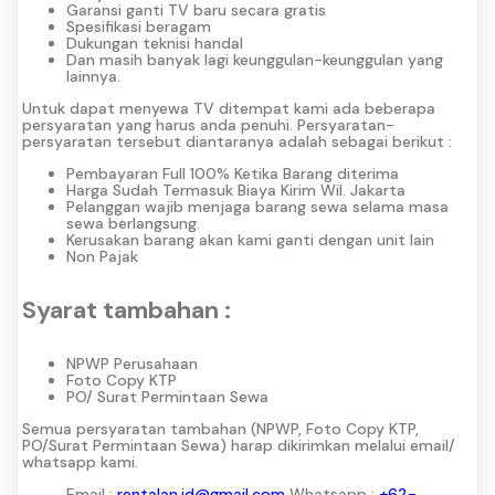
Garansi ganti TV baru secara gratis
Spesifikasi beragam
Dukungan teknisi handal
Dan masih banyak lagi keunggulan-keunggulan yang
lainnya.
Untuk dapat menyewa TV ditempat kami ada beberapa
persyaratan yang harus anda penuhi. Persyaratan-
persyaratan tersebut diantaranya adalah sebagai berikut :
Pembayaran Full 100% Ketika Barang diterima
Harga Sudah Termasuk Biaya Kirim Wil. Jakarta
Pelanggan wajib menjaga barang sewa selama masa
sewa berlangsung.
Kerusakan barang akan kami ganti dengan unit lain
Non Pajak
Syarat tambahan :
NPWP Perusahaan
Foto Copy KTP
PO/ Surat Permintaan Sewa
Semua persyaratan tambahan (NPWP, Foto Copy KTP,
PO/Surat Permintaan Sewa) harap dikirimkan melalui email/
whatsapp kami.
Email :
rentalan.id@gmail.com
Whatsapp :
+62-