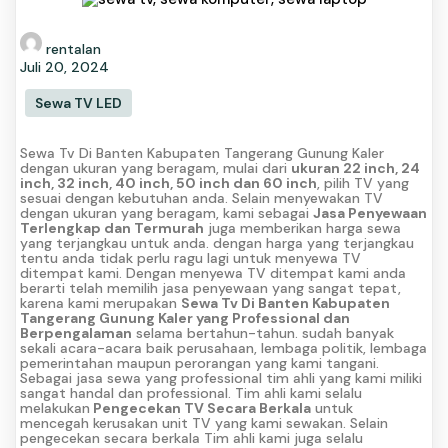
rentalan
Juli 20, 2024
Sewa TV LED
Sewa Tv Di Banten Kabupaten Tangerang Gunung Kaler
dengan ukuran yang beragam, mulai dari
ukuran 22 inch, 24
inch, 32 inch, 40 inch, 50 inch dan 60 inch
, pilih TV yang
sesuai dengan kebutuhan anda. Selain menyewakan TV
dengan ukuran yang beragam, kami sebagai
Jasa Penyewaan
Terlengkap dan Termurah
juga memberikan harga sewa
yang terjangkau untuk anda. dengan harga yang terjangkau
tentu anda tidak perlu ragu lagi untuk menyewa TV
ditempat kami. Dengan menyewa TV ditempat kami anda
berarti telah memilih jasa penyewaan yang sangat tepat,
karena kami merupakan
Sewa Tv Di Banten Kabupaten
Tangerang Gunung Kaler yang Professional dan
Berpengalaman
selama bertahun-tahun. sudah banyak
sekali acara-acara baik perusahaan, lembaga politik, lembaga
pemerintahan maupun perorangan yang kami tangani.
Sebagai jasa sewa yang professional tim ahli yang kami miliki
sangat handal dan professional. Tim ahli kami selalu
melakukan
Pengecekan TV Secara Berkala
untuk
mencegah kerusakan unit TV yang kami sewakan. Selain
pengecekan secara berkala Tim ahli kami juga selalu