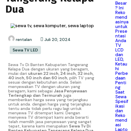
Besar
Dua
? Ini
Reko
mend
asinya
untuk
Prese
ntasi
rentalan
Juli 20, 2024
Anda
TV
LCD
Sewa TV LED
dan
LED,
Ketau
Sewa Tv Di Banten Kabupaten Tangerang
hi
Kelapa Dua dengan ukuran yang beragam,
Perbe
mulai dari
ukuran 22 inch, 24 inch, 32 inch,
daan
40 inch, 50 inch dan 60 inch
, pilih TV yang
sesuai dengan kebutuhan anda. Selain
Penti
menyewakan TV dengan ukuran yang
ng
beragam, kami sebagai
Jasa Penyewaan
Saat
Terlengkap dan Termurah
juga
Sewa
memberikan harga sewa yang terjangkau
Spesif
untuk anda. dengan harga yang terjangkau
ikasi
tentu anda tidak perlu ragu lagi untuk
dan
menyewa TV ditempat kami. Dengan
Reko
menyewa TV ditempat kami anda berarti
mend
telah memilih jasa penyewaan yang sangat
asi
tepat, karena kami merupakan
Sewa Tv Di
Lapto
Banten Kabupaten Tangerang Kelapa Dua