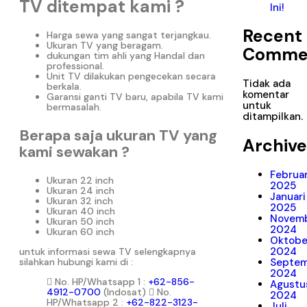
TV ditempat kami ?
Ini!
Recent
Harga sewa yang sangat terjangkau.
Ukuran TV yang beragam.
Comme
dukungan tim ahli yang Handal dan
professional.
Unit TV dilakukan pengecekan secara
Tidak ada
berkala.
komentar
Garansi ganti TV baru, apabila TV kami
untuk
bermasalah.
ditampilkan.
Berapa saja ukuran TV yang
Archive
kami sewakan ?
Februar
Ukuran 22 inch
2025
Ukuran 24 inch
Januari
Ukuran 32 inch
2025
Ukuran 40 inch
Novem
Ukuran 50 inch
2024
Ukuran 60 inch
Oktobe
2024
untuk informasi sewa TV selengkapnya
silahkan hubungi kami di :
Septe
2024
No. HP/Whatsapp 1 :
+62-856-
Agustu
4912-0700
(Indosat)
No.
2024
HP/Whatsapp 2 :
+62-822-3123-
Juli