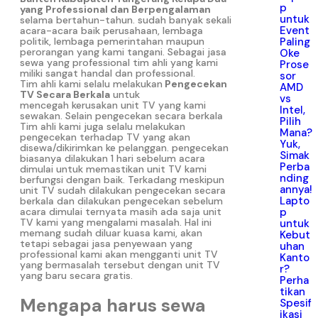
p
yang Professional dan Berpengalaman
untuk
selama bertahun-tahun. sudah banyak sekali
Event
acara-acara baik perusahaan, lembaga
Paling
politik, lembaga pemerintahan maupun
perorangan yang kami tangani. Sebagai jasa
Oke
sewa yang professional tim ahli yang kami
Prose
miliki sangat handal dan professional.
sor
Tim ahli kami selalu melakukan
Pengecekan
AMD
TV Secara Berkala
untuk
vs
mencegah kerusakan unit TV yang kami
Intel,
sewakan. Selain pengecekan secara berkala
Pilih
Tim ahli kami juga selalu melakukan
Mana?
pengecekan terhadap TV yang akan
Yuk,
disewa/dikirimkan ke pelanggan. pengecekan
Simak
biasanya dilakukan 1 hari sebelum acara
Perba
dimulai untuk memastikan unit TV kami
nding
berfungsi dengan baik. Terkadang meskipun
annya!
unit TV sudah dilakukan pengecekan secara
Lapto
berkala dan dilakukan pengecekan sebelum
p
acara dimulai ternyata masih ada saja unit
TV kami yang mengalami masalah. Hal ini
untuk
memang sudah diluar kuasa kami, akan
Kebut
tetapi sebagai jasa penyewaan yang
uhan
professional kami akan mengganti unit TV
Kanto
yang bermasalah tersebut dengan unit TV
r?
yang baru secara gratis.
Perha
tikan
Mengapa harus sewa
Spesif
ikasi