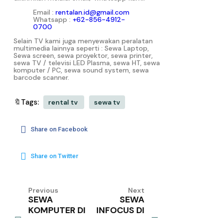
Email :
rentalan.id@gmail.com
Whatsapp :
+62-856-4912-
0700
Selain TV kami juga menyewakan peralatan
multimedia lainnya seperti : Sewa Laptop,
Sewa screen, sewa proyektor, sewa printer,
sewa TV / televisi LED Plasma, sewa HT, sewa
komputer / PC, sewa sound system, sewa
barcode scanner.
🔖Tags:
rental tv
sewa tv
Share on Facebook
Share on Twitter
Previous
Next
SEWA
SEWA
KOMPUTER DI
INFOCUS DI