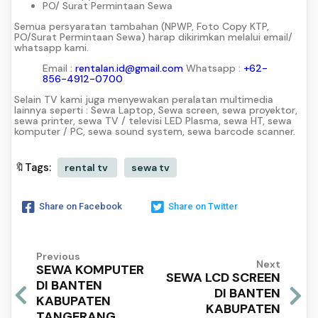
PO/ Surat Permintaan Sewa
Semua persyaratan tambahan (NPWP, Foto Copy KTP,
PO/Surat Permintaan Sewa) harap dikirimkan melalui email/
whatsapp kami.
Email :
rentalan.id@gmail.com
Whatsapp :
+62-
856-4912-0700
Selain TV kami juga menyewakan peralatan multimedia
lainnya seperti : Sewa Laptop, Sewa screen, sewa proyektor,
sewa printer, sewa TV / televisi LED Plasma, sewa HT, sewa
komputer / PC, sewa sound system, sewa barcode scanner.
🔖Tags:
rental tv
sewa tv
Share on Facebook
Share on Twitter
Previous
Next
SEWA KOMPUTER
SEWA LCD SCREEN
DI BANTEN
DI BANTEN
KABUPATEN
KABUPATEN
TANGERANG