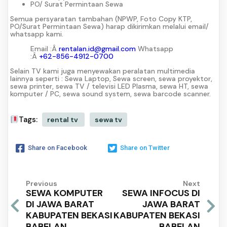
PO/ Surat Permintaan Sewa
Semua persyaratan tambahan (NPWP, Foto Copy KTP,
PO/Surat Permintaan Sewa) harap dikirimkan melalui email/
whatsapp kami.
Email :Â
rentalan.id@gmail.com
Whatsapp
:Â
+62-856-4912-0700
Selain TV kami juga menyewakan peralatan multimedia
lainnya seperti : Sewa Laptop, Sewa screen, sewa proyektor,
sewa printer, sewa TV / televisi LED Plasma, sewa HT, sewa
komputer / PC, sewa sound system, sewa barcode scanner.
Tags:
rental tv
sewa tv
Share on Facebook
Share on Twitter
Previous
Next
SEWA KOMPUTER
SEWA INFOCUS DI
DI JAWA BARAT
JAWA BARAT
KABUPATEN BEKASI
KABUPATEN BEKASI
BABELAN
BABELAN