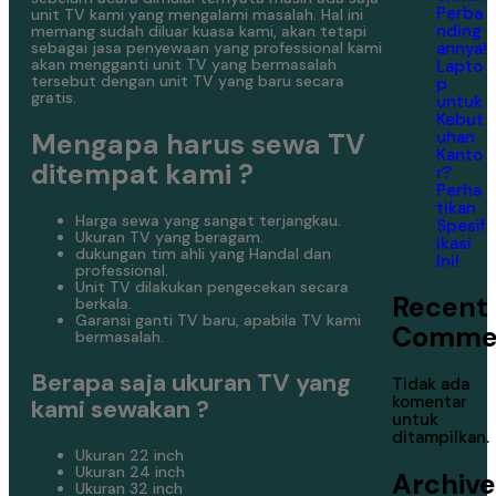
Perba
unit TV kami yang mengalami masalah. Hal ini
nding
memang sudah diluar kuasa kami, akan tetapi
annya!
sebagai jasa penyewaan yang professional kami
akan mengganti unit TV yang bermasalah
Lapto
tersebut dengan unit TV yang baru secara
p
gratis.
untuk
Kebut
uhan
Mengapa harus sewa TV
Kanto
ditempat kami ?
r?
Perha
tikan
Harga sewa yang sangat terjangkau.
Spesif
Ukuran TV yang beragam.
ikasi
dukungan tim ahli yang Handal dan
Ini!
professional.
Unit TV dilakukan pengecekan secara
Recent
berkala.
Garansi ganti TV baru, apabila TV kami
Comme
bermasalah.
Berapa saja ukuran TV yang
Tidak ada
komentar
kami sewakan ?
untuk
ditampilkan.
Ukuran 22 inch
Ukuran 24 inch
Archive
Ukuran 32 inch