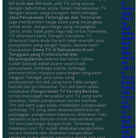
hi
50 inch dan 60 inch
, pilih TV yang sesuai
dengan kebutuhan anda. Selain menyewakan TV
Perbe
dengan ukuran yang beragam, kami sebagai
daan
Jasa Penyewaan Terlengkap dan Termurah
Penti
juga memberikan harga sewa yang terjangkau
ng
untuk anda. dengan harga yang terjangkau
Saat
tentu anda tidak perlu ragu lagi untuk menyewa
Sewa
TV ditempat kami. Dengan menyewa TV
Spesif
ditempat kami anda berarti telah memilih jasa
ikasi
penyewaan yang sangat tepat, karena kami
dan
merupakan
Sewa TV di Kabupaten Aceh
Reko
Tenggara yang Professional dan
mend
Berpengalaman
selama bertahun-tahun.
asi
sudah banyak sekali acara-acara baik
Lapto
perusahaan, lembaga politik, lembaga
p
pemerintahan maupun perorangan yang kami
untuk
tangani. Sebagai jasa sewa yang
professional tim ahli yang kami miliki sangat
Event
handal dan professional. Tim ahli kami selalu
Paling
melakukan
Pengecekan TV Secara Berkala
Oke
untuk mencegah kerusakan unit TV yang kami
Prose
sewakan. Selain pengecekan secara berkala
sor
Tim ahli kami juga selalu melakukan pengecekan
AMD
terhadap TV yang akan disewa/dikirimkan ke
vs
pelanggan. pengecekan biasanya dilakukan 1 hari
Intel,
sebelum acara dimulai untuk memastikan unit
Pilih
TV kami berfungsi dengan baik. Terkadang
Mana?
meskipun unit TV sudah dilakukan pengecekan
Yuk,
secara berkala dan dilakukan pengecekan
Simak
sebelum acara dimulai ternyata masih ada saja