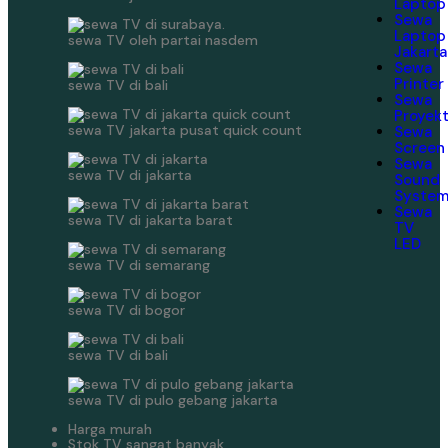
Laptop
Sewa
Laptop
sewa TV oleh partai nasdem
Jakarta
Sewa
Printer
sewa TV di bali
Sewa
Proyek
sewa TV jakarta pusat quick count
Sewa
Screen
Sewa
sewa TV di jakarta
Sound
Syste
Sewa
sewa TV di jakarta barat
TV
LED
sewa TV di semarang
sewa TV di bogor
sewa TV di bali
sewa TV di pulo gebang jakarta
Harga murah
Stok TV sangat banyak