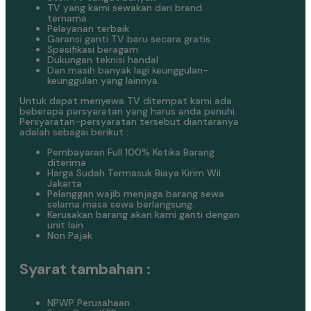
TV yang kami sewakan dari brand
ternama
Pelayanan terbaik
Garansi ganti TV baru secara gratis
Spesifikasi beragam
Dukungan teknisi handal
Dan masih banyak lagi keunggulan-
keunggulan yang lainnya.
Untuk dapat menyewa TV ditempat kami ada
beberapa persyaratan yang harus anda penuhi.
Persyaratan-persyaratan tersebut diantaranya
adalah sebagai berikut :
Pembayaran Full 100% Ketika Barang
diterima
Harga Sudah Termasuk Biaya Kirim Wil.
Jakarta
Pelanggan wajib menjaga barang sewa
selama masa sewa berlangsung.
Kerusakan barang akan kami ganti dengan
unit lain
Non Pajak
Syarat tambahan :
NPWP Perusahaan