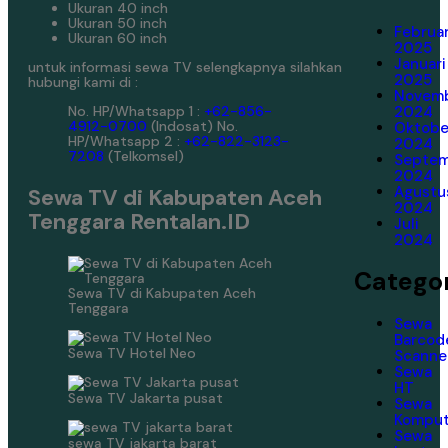
Ukuran 40 inch
Ukuran 50 inch
Februar
Ukuran 60 inch
2025
Januari
untuk informasi sewa TV selengkapnya silahkan
2025
hubungi kami di :
Novem
No. HP/Whatsapp 1 :
+62-856-
2024
4912-0700
(Indosat)
No.
Oktobe
HP/Whatsapp 2 :
+62-822-3123-
2024
7208
(Telkomsel)
Septe
2024
Agustu
Sewa TV di Kabupaten Aceh
2024
Tenggara Rentalan.ID
Juli
2024
Categor
Sewa TV di Kabupaten Aceh
Tenggara
Sewa
Barcod
Sewa TV Hotel Neo
Scanne
Sewa
HT
Sewa TV Jakarta pusat
Sewa
Komput
Sewa
sewa TV jakarta barat