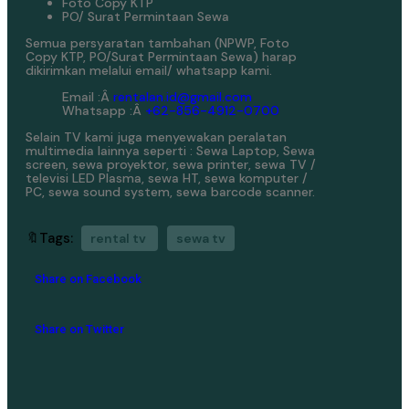
Foto Copy KTP
PO/ Surat Permintaan Sewa
Semua persyaratan tambahan (NPWP, Foto
Copy KTP, PO/Surat Permintaan Sewa) harap
dikirimkan melalui email/ whatsapp kami.
Email :Â
rentalan.id@gmail.com
Whatsapp :Â
+62-856-4912-0700
Selain TV kami juga menyewakan peralatan
multimedia lainnya seperti : Sewa Laptop, Sewa
screen, sewa proyektor, sewa printer, sewa TV /
televisi LED Plasma, sewa HT, sewa komputer /
PC, sewa sound system, sewa barcode scanner.
🔖Tags:
rental tv
sewa tv
Share on Facebook
Share on Twitter