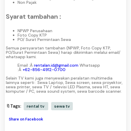
Non Pajak
Syarat tambahan :
NPWP Perusahaan
Foto Copy KTP
PO/ Surat Permintaan Sewa
Semua persyaratan tambahan (NPWP, Foto Copy KTP,
PO/Surat Permintaan Sewa) harap dikirimkan melalui email/
whatsapp kami.
Email :Â
rentalan.id@gmail.com
Whatsapp
:Â
+62-856-4912-0700
Selain TV kami juga menyewakan peralatan multimedia
lainnya seperti : Sewa Laptop, Sewa screen, sewa proyektor,
sewa printer, sewa TV / televisi LED Plasma, sewa HT, sewa
komputer / PC, sewa sound system, sewa barcode scanner.
🔖Tags:
rental tv
sewa tv
Share on Facebook