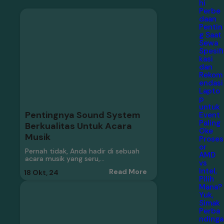
hi
Perbe
daan
Pentin
g Saat
Sewa
Spesifi
kasi
dan
Rekom
endasi
Lapto
p
untuk
Pentingnya Sound System
Event
Paling
Berkualitas Untuk Acara
Oke
Musik
Proses
or
Pernah tidak, Anda hadir di sebuah
AMD
acara musik yang seru,…
vs
Intel,
Read More
18
Okt, 24
Pilih
Mana?
Yuk,
Simak
Perba
ndinga