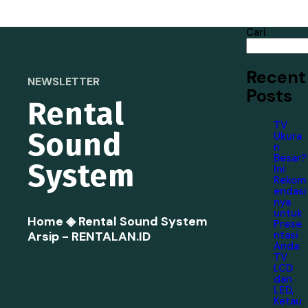
Cari
Recent
NEWSLETTER
Posts
Rental
TV
Sound
Ukura
n
Besar?
System
Ini
Rekom
endasi
nya
untuk
Home
◈
Rental Sound System
Prese
ntasi
Arsip - RENTALAN.ID
Anda
TV
LCD
dan
LED,
Ketau