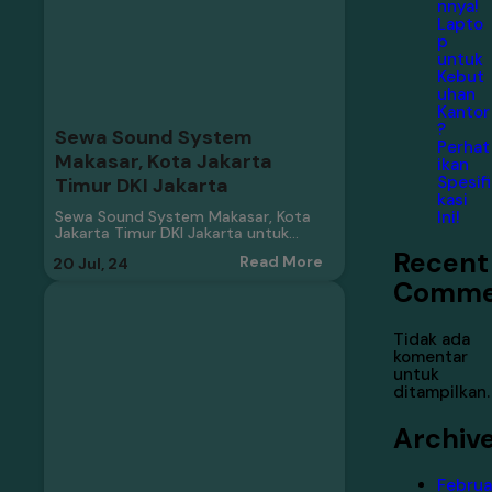
nnya!
Lapto
p
untuk
Kebut
uhan
Kantor
?
Sewa Sound System
Perhat
Makasar, Kota Jakarta
ikan
Spesifi
Timur DKI Jakarta
kasi
Ini!
Sewa Sound System Makasar, Kota
Jakarta Timur DKI Jakarta untuk…
Recent
Read More
20
Jul, 24
Comme
Tidak ada
komentar
untuk
ditampilkan.
Archiv
Februa