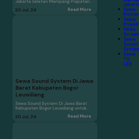
Jakarta Selatan Mampang Prapatan…
Jakart
Sewa
Read More
20
Jul, 24
Printe
Sewa
Proyek
Sewa
Scree
Sewa
Sound
Syste
Sewa
TV
LED
Sewa Sound System Di Jawa
Barat Kabupaten Bogor
Leuwiliang
Sewa Sound System Di Jawa Barat
Kabupaten Bogor Leuwiliang untuk…
Read More
20
Jul, 24