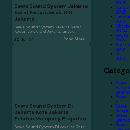
2025
Sewa Sound System Jakarta
Januar
Barat Kebon Jeruk, DKI
2025
Novem
Jakarta
2024
Oktob
Sewa Sound System Jakarta Barat
2024
Kebon Jeruk, DKI Jakarta untuk…
Septe
Read More
20
Jul, 24
2024
Agust
2024
Juli
2024
Catego
Sewa
Barco
Scann
Sewa
HT
Sewa Sound System Di
Sewa
Kompu
Jakarta Kota Jakarta
Sewa
Selatan Mampang Prapatan
Lapto
Sewa
Sewa Sound System Di Jakarta Kota
Lapto