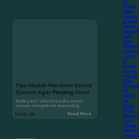
hi
Perbe
daan
Pentin
g Saat
Sewa
Spesifi
kasi
dan
Rekom
endasi
Lapto
p
untuk
Event
Paling
Oke
Tips Mudah Merawat Sound
Proses
or
System Agar Panjang Umur
AMD
vs
Anda pasti tahu betul jika sound
system menjadi hal terpenting…
Intel,
Pilih
Read More
5
Feb, 25
Mana?
Yuk,
Simak
Perba
ndinga