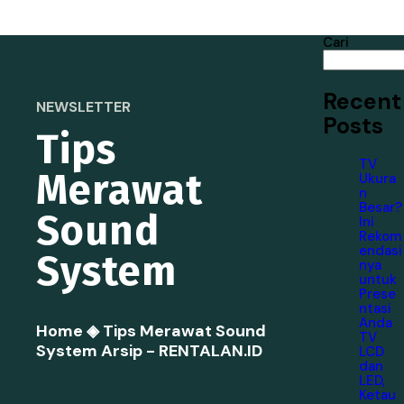
Cari
Recent
NEWSLETTER
Posts
Tips
TV
Merawat
Ukura
n
Besar?
Sound
Ini
Rekom
endasi
System
nya
untuk
Prese
ntasi
Anda
Home
◈
Tips Merawat Sound
TV
System Arsip - RENTALAN.ID
LCD
dan
LED,
Ketau