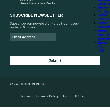
Sewa Peralatan Pesta
Jakart
Sewa
Printe
SUBSCRIBE NEWSLETTER
Sewa
Proyek
Sewa
Subscribe our newsletter to get our latest
Scree
update & news
Sewa
Sound
Syste
Sewa
TV
LED
Submit
© 2025 RENTALAN.ID
Cookies
Privacy Policy
Terms Of Use