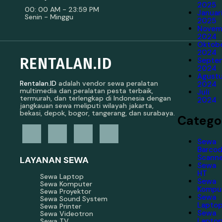
2025
00: 00 AM - 23:59 PM
Januar
Senin - Minggu
2025
Novem
2024
Oktob
2024
RENTALAN.ID
Septe
2024
Agust
Rentalan.ID
adalah vendor sewa peralatan
2024
multimedia dan peralatan pesta terbaik,
Juli
termurah, dan terlengkap di Indonesia dengan
2024
jangkauan sewa meliputi wilayah jakarta,
bekasi, depok, bogor, tangerang, dan surabaya.
Catego
Sewa
Barco
Scann
LAYANAN SEWA
Sewa
HT
Sewa Laptop
Sewa
Sewa Komputer
Kompu
Sewa Proyektor
Sewa
Sewa Sound System
Lapto
Sewa Printer
Sewa
Sewa Videotron
Lapto
Sewa TV