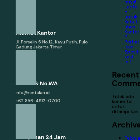
nnya!
Lapto
p
untuk
Kebut
uhan
Kantor
Alamat Kantor
?
Perhat
Jl. Porselin 5 No.12, Kayu Putih, Pulo
ikan
Gadung Jakarta Timur.
Spesifi
kasi
Ini!
Recent
Comme
E-Mail & No.WA
info@rentalan.id
Tidak ada
+62 856-4912-0700
komentar
untuk
ditampilkan.
Archiv
Pelayanan 24 Jam
Februa