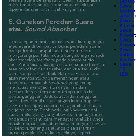
Laptop
mikrofon dengan bijak, dan setelah selesai
Sewa
dipakai, simpan di tempat yang aman.
Laptop
Jakarta
5. Gunakan Peredam Suara
Sewa
Printer
atau
Sound Absorber
Sewa
Proyek
Sewa
Jika ruangan memiliki akustik yang kurang bagus
Screen
atau acara di tempat terbuka, peredam suara
Sewa
bisa jadi solusi ampuh. Alat ini membantu
Sound
mengurangi pantulan suara yang sering menjadi
Syste
akar masalah
feedback
pada
sistem audio
.
Sewa
Jadi, Anda bisa pasang peredam suara di sekitar
area mikrofon dan speaker, dan kualitas audio
TV
pun akan jauh lebih baik.
Nah, tips-tips di atas
LED
akan membantu Anda menghindari atau
mengatasi masalah
feedback
yang sering
membuat
event
jadi tidak nyaman dan
memastikan
sistem audio
tetap mulus dan
bebas gangguan. Jadi, saat Anda menggelar
acara besar berikutnya, jangan lupa terapkan
trik-trik ini supaya suara tetap jernih dan acara
berjalan lancar. Tidak perlu lagi khawatir soal
suara melengking yang tiba-tiba muncul, karena
Anda sudah tahu cara mengatasinya!
Jika Anda
masih merasa kesusahan harus mengatur semua
itu sendiri, tenang saja! Anda bisa serahkan
urusan peralatan audio ke ahlinya, seperti