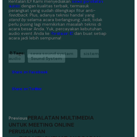
Rentalan.ID!
Kami menyediakan
sewa peralatan
audio
dengan kualitas terbaik, termasuk
perangkat yang sudah dilengkapi fitur anti-
feedback
. Plus, adanya teknisi handal yang
stand by
selama acara berlangsung. Jadi, tidak
perlu pusing lagi memikirkan masalah teknis di
acara besar Anda.
Yuk, percayakan kebutuhan
audio event Anda ke
Rentalan.ID
dan buat setiap
acara jadi lebih sempurna!
🔖Tags:
sewa sound system
sistem
audio
Sound System
Share on Facebook
Share on Twitter
PERALATAN MULTIMEDIA
Previous
UNTUK MEETING ONLINE
PERUSAHAAN