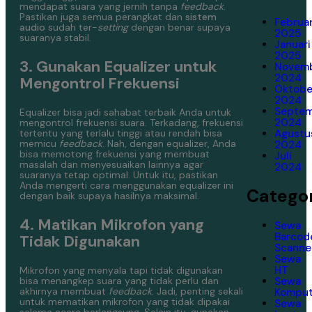
mendapat suara yang jernih tanpa
feedback
.
Pastikan juga semua perangkat dan
sistem
Februar
audio
sudah ter-
setting
dengan benar supaya
2025
suaranya stabil.
Januari
2025
3. Gunakan Equalizer untuk
Novem
2024
Mengontrol Frekuensi
Oktobe
2024
Septe
Equalizer bisa jadi sahabat terbaik Anda untuk
2024
mengontrol frekuensi suara. Terkadang, frekuensi
tertentu yang terlalu tinggi atau rendah bisa
Agustu
memicu
feedback
.
Nah, dengan equalizer, Anda
2024
bisa memotong frekuensi yang membuat
Juli
masalah dan menyesuaikan lainnya agar
2024
suaranya tetap optimal. Untuk itu, pastikan
Anda mengerti cara menggunakan equalizer ini
Categor
dengan baik supaya hasilnya maksimal.
4. Matikan Mikrofon yang
Sewa
Barcod
Tidak Digunakan
Scanne
Sewa
HT
Mikrofon yang menyala tapi tidak digunakan
bisa menangkep suara yang tidak perlu dan
Sewa
akhirnya membuat
feedback
. Jadi, penting sekali
Komput
untuk mematikan mikrofon yang tidak dipakai
Sewa
selama acara berlangsung. Selain itu, gunakan