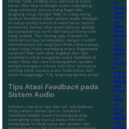
Pernah tidak, sedang seru-serunya di acara
hi
besar, tiba-tiba terdengar suara melengking
Perbe
yang membuat semua orang kaget dan
daan
langsung tutup telinga? Nah, itu yang sering
Penti
disebut
feedback
dalam
sistem audio
. Masalah
ng
ini cukup sering muncul di
event
besar seperti
Saat
presentasi, konser, atau acara lainnya, apalagi
Sewa
jika peralatannya rumit dan banyak komponen
Spesif
yang terlibat. Tapi tenang saja, masalah ini
ikasi
sebenarnya bisa terselesaikan dengan mudah!
Ada beberapa trik yang bisa Anda coba supaya
dan
suara tetap mulus sepanjang acara.
Bagaimana
Reko
caranya? Nah, kami akan bagikan tips-tips
mend
sederhana untuk mengatasi suara
feedback
di
asi
audio. Mulai dari cara menempatkan speaker
Lapto
sampai mengatur volume mikrofon, semuanya
p
penting sekali supaya acara Anda bebas dari
untuk
suara mengganggu. Yuk, langsung aja kita simak!
Event
Paling
Tips Atasi
Feedback
pada
Oke
Prose
Sistem Audio
sor
AMD
vs
Sebelum masuk ke tips dan trik, ada baiknya
Intel,
Anda pahami dahulu apa itu
feedback
.
Pilih
Feedback
adalah suara mendengung atau
Mana?
melengking yang muncul ketika mikrofon
Yuk,
menangkap kembali suara dari speaker dan
Simak
memperkuatnya. Hal ini menciptakan lingkaran