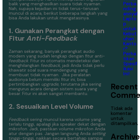
Perba
balik yang menghasilkan suara tidak nyaman.
Nah, supaya kejadian ini tidak terus-terusan
nding
muncul di acara, berikut beberapa langkah yang
annya!
bisa Anda lakukan untuk mengatasinya.
Lapto
p
untuk
1. Gunakan Perangkat dengan
Kebut
Fitur
Anti-Feedback
uhan
Kanto
r?
Zaman sekarang, banyak perangkat audio
Perha
modern yang sudah lengkap dengan fitur anti-
tikan
feedback
. Fitur ini otomatis mendeteksi dan
Spesif
menghilangkan
feedback
, jadi Anda tidak perlu
ikasi
khawatir soal suara mendengung yang
Ini!
membuat tidak nyaman.
Jika peralatan
audionya belum memiliki fitur ini, bisa
pertimbangkan
upgrade
, terutama jika sering
Recent
mengurus acara dengan sistem suara yang
Comme
besar. Fitur ini akan sangat membantu.
2. Sesuaikan Level Volume
Tidak ada
komentar
untuk
Feedback
sering muncul karena volume yang
ditampilkan.
terlalu tinggi, apalagi jika speaker dekat dengan
mikrofon. Jadi, pastikan volume mikrofon Anda
atur dengan pas. Jangan langsung Anda
setting
Archive
tinggi-tinggi, naikkan secara bertahap sampai