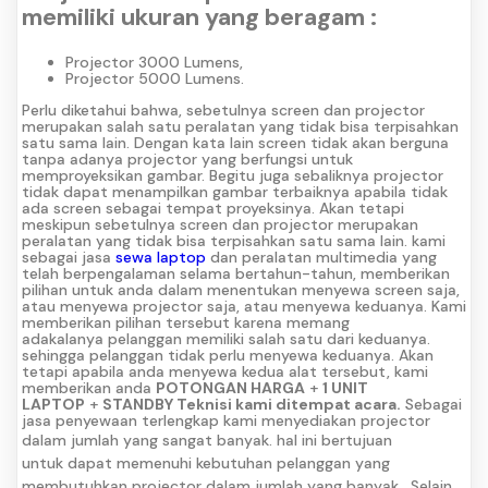
memiliki ukuran yang beragam :
Projector 3000 Lumens,
Projector 5000 Lumens.
Perlu diketahui bahwa, sebetulnya screen dan projector
merupakan salah satu peralatan yang tidak bisa terpisahkan
satu sama lain. Dengan kata lain screen tidak akan berguna
tanpa adanya projector yang berfungsi untuk
memproyeksikan gambar. Begitu juga sebaliknya projector
tidak dapat menampilkan gambar terbaiknya apabila tidak
ada screen sebagai tempat proyeksinya. Akan tetapi
meskipun sebetulnya screen dan projector merupakan
peralatan yang tidak bisa terpisahkan satu sama lain. kami
sebagai jasa
sewa laptop
dan peralatan multimedia yang
telah berpengalaman selama bertahun-tahun, memberikan
pilihan untuk anda dalam menentukan menyewa screen saja,
atau menyewa projector saja, atau menyewa keduanya. Kami
memberikan pilihan tersebut karena memang
adakalanya pelanggan memiliki salah satu dari keduanya.
sehingga pelanggan tidak perlu menyewa keduanya. Akan
tetapi apabila anda menyewa kedua alat tersebut, kami
memberikan anda
POTONGAN HARGA
+
1 UNIT
LAPTOP
+
STANDBY Teknisi kami ditempat acara.
Sebagai
jasa penyewaan terlengkap kami menyediakan projector
dalam jumlah yang sangat banyak.
hal ini bertujuan
untuk dapat memenuhi kebutuhan pelanggan yang
membutuhkan projector dalam jumlah yang banyak.
Selain