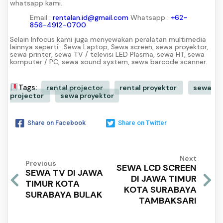
whatsapp kami.
Email :
rentalan.id@gmail.com
Whatsapp :
+62-
856-4912-0700
Selain Infocus kami juga menyewakan peralatan multimedia
lainnya seperti : Sewa Laptop, Sewa screen, sewa proyektor,
sewa printer, sewa TV / televisi LED Plasma, sewa HT, sewa
komputer / PC, sewa sound system, sewa barcode scanner.
Tags:
rental projector
rental proyektor
sewa
projector
sewa proyektor
Share on Facebook
Share on Twitter
Next
Previous
SEWA LCD SCREEN
SEWA TV DI JAWA
DI JAWA TIMUR
TIMUR KOTA
KOTA SURABAYA
SURABAYA BULAK
TAMBAKSARI