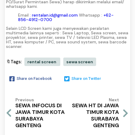
PO/Surat Permintaan Sewa) harap dikirimkan melalui email/
whatsapp kami.
Email :
rentalan.id@gmail.com
Whatsapp :
+62-
856-4912-0700
Selain LCD Screen kami juga menyewakan peralatan
multimedia lainnya seperti : Sewa Laptop, Sewa screen, sewa
proyektor, sewa printer, sewa TV / televisi LED Plasma, sewa
HT, sewa komputer / PC, sewa sound system, sewa barcode
scanner.
🔖Tags:
rental screen
sewa screen
Share on Facebook
Share on Twitter
Previous
Next
SEWA INFOCUS DI
SEWA HT DI JAWA
JAWA TIMUR KOTA
TIMUR KOTA
SURABAYA
SURABAYA
GENTENG
GENTENG