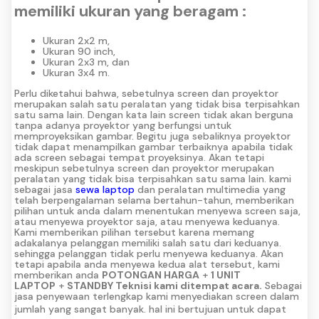
memiliki ukuran yang beragam :
Ukuran 2x2 m,
Ukuran 90 inch,
Ukuran 2x3 m, dan
Ukuran 3x4 m.
Perlu diketahui bahwa, sebetulnya screen dan proyektor
merupakan salah satu peralatan yang tidak bisa terpisahkan
satu sama lain. Dengan kata lain screen tidak akan berguna
tanpa adanya proyektor yang berfungsi untuk
memproyeksikan gambar. Begitu juga sebaliknya proyektor
tidak dapat menampilkan gambar terbaiknya apabila tidak
ada screen sebagai tempat proyeksinya. Akan tetapi
meskipun sebetulnya screen dan proyektor merupakan
peralatan yang tidak bisa terpisahkan satu sama lain. kami
sebagai jasa
sewa laptop
dan peralatan multimedia yang
telah berpengalaman selama bertahun-tahun, memberikan
pilihan untuk anda dalam menentukan menyewa screen saja,
atau menyewa proyektor saja, atau menyewa keduanya.
Kami memberikan pilihan tersebut karena memang
adakalanya pelanggan memiliki salah satu dari keduanya.
sehingga pelanggan tidak perlu menyewa keduanya. Akan
tetapi apabila anda menyewa kedua alat tersebut, kami
memberikan anda
POTONGAN HARGA
+
1 UNIT
LAPTOP
+
STANDBY Teknisi kami ditempat acara.
Sebagai
jasa penyewaan terlengkap kami menyediakan screen dalam
jumlah yang sangat banyak.
hal ini bertujuan untuk dapat