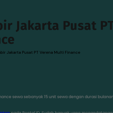
r Jakarta Pusat P
nce
inance sewa sebanyak 15 unit sewa dengan durasi bulana
aptop
pada Rental.ID. Sudah banyak yang menandatanga