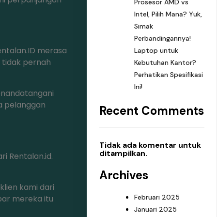
Prosesor AMD vs
Intel, Pilih Mana? Yuk,
Simak
Perbandingannya!
entalan.ID merasa
Laptop untuk
 tidak pernah
Kebutuhan Kantor?
Perhatikan Spesifikasi
Ini!
enandatangani
ra pelanggan
Recent Comments
Tidak ada komentar untuk
ditampilkan.
ri Rentalan.id.
Archives
lien kami dari
Februari 2025
bar mereka itu
Januari 2025