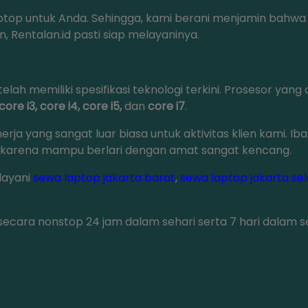
aptop untuk Anda. Sehingga, kami berani menjamin bahwa
 Rentalan.id pasti siap melayaninya.
ah memiliki spesifikasi teknologi terkini. Prosesor yang
core i3, core i4, core i5,
dan
core i7
.
erja yang sangat luar biasa untuk aktivitas klien kami. Ib
an karena mampu berlari dengan amat sangat kencang.
layani
sewa laptop jakarta barat
,
sewa laptop jakarta se
secara nonstop 24 jam dalam sehari serta 7 hari dalam s