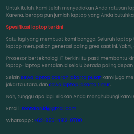
Untuk itulah, kami telah menyediakan Anda ratusan l
Karena, berapa pun jumlah laptop yang Anda butuhkan,
Spesifikasi laptop terkini
Satu lagi yang membuat kami bangga. Seluruh laptop tel
laptop merupakan generasi paling gres saat ini. Yakni,
Prosesor berteknologi IT terkini itu pasti membantu kin
laptop-laptop Rentalan.id selalu berada paling dep
Selain
sewa laptop daerah jakarta pusat
kami juga me
jakarta utara, dan
sewa laptop jakarta timur
.
Nah, tunggu apa lagi. Silakan Anda menghubungi kami 
Email :
rentalan.id@gmail.com
Whatsapp :
+62-856-4912-0700