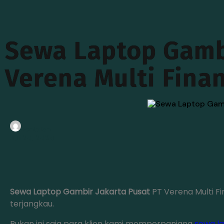
Sewa Laptop Gambi
Verena Multi Fina
rentalan
Juli 20, 2024
Sewa Laptop Gambir Jakarta Pusat
PT Verena Multi F
terjangkau.
Bukan ini saja para klien kami memperpanjang
sewa l