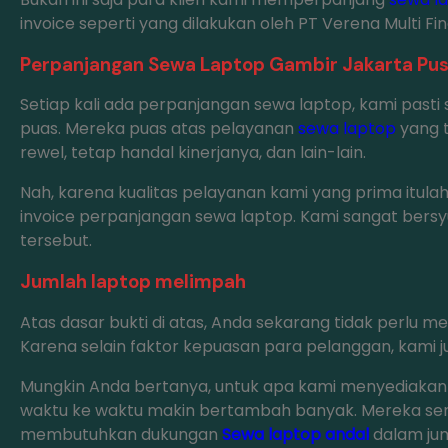
invoice seperti yang dilakukan oleh PT Verena Multi F
Perpanjangan Sewa Laptop Gambir Jakarta Pus
Setiap kali ada perpanjangan sewa laptop, kami past
puas. Mereka puas atas pelayanan
sewa laptop
yang t
rewel, tetap handal kinerjanya, dan lain-lain.
Nah, karena kualitas pelayanan kami yang prima itul
invoice perpanjangan sewa laptop. Kami sangat bers
tersebut.
Jumlah laptop melimpah
Atas dasar bukti di atas, Anda sekarang tidak perlu m
Karena selain faktor kepuasan para pelanggan, kami
Mungkin Anda bertanya, untuk apa kami menyediakan 
waktu ke waktu makin bertambah banyak. Mereka s
membutuhkan dukungan
Sewa laptop andal
dalam jum