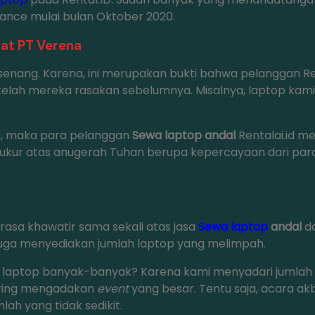
inance mulai bulan Oktober 2020.
at PT Verena
i senang. Karena, ini merupakan bukti bahwa pelanggan R
elah mereka rasakan sebelumnya. Misalnya, laptop kami
ah, maka para pelanggan
Sewa laptop andal
Rentalai.id m
yukur atas anugerah Tuhan berupa kepercayaan dari pa
erasa khawatir sama sekali atas jasa
Sewa laptop
andal
da
 juga menyediakan jumlah laptop yang melimpah.
laptop banyak-banyak? Karena kami menyadari jumlah k
ering mengadakan
event
yang besar. Tentu saja, acara ak
lah yang tidak sedikit.