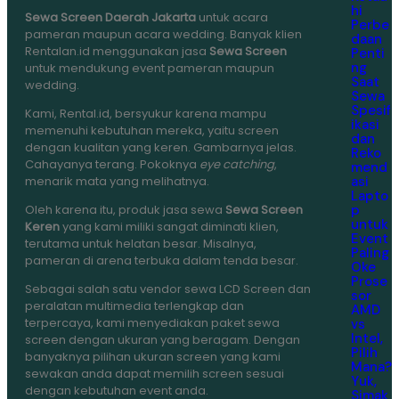
hi
Sewa Screen Daerah Jakarta
untuk acara
Perbe
pameran maupun acara wedding. Banyak klien
daan
Rentalan.id menggunakan jasa
Sewa Screen
Penti
ng
untuk mendukung event pameran maupun
Saat
wedding.
Sewa
Spesif
Kami, Rental.id, bersyukur karena mampu
ikasi
memenuhi kebutuhan mereka, yaitu screen
dan
dengan kualitan yang keren. Gambarnya jelas.
Reko
Cahayanya terang. Pokoknya
eye catching
,
mend
asi
menarik mata yang melihatnya.
Lapto
p
Oleh karena itu, produk jasa sewa
Sewa Screen
untuk
Keren
yang kami miliki sangat diminati klien,
Event
terutama untuk helatan besar. Misalnya,
Paling
pameran di arena terbuka dalam tenda besar.
Oke
Prose
Sebagai salah satu vendor sewa LCD Screen dan
sor
peralatan multimedia terlengkap dan
AMD
terpercaya, kami menyediakan paket sewa
vs
Intel,
screen dengan ukuran yang beragam. Dengan
Pilih
banyaknya pilihan ukuran screen yang kami
Mana?
sewakan anda dapat memilih screen sesuai
Yuk,
dengan kebutuhan event anda.
Simak