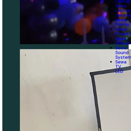
Laptop
Sewa
Laptop
Jakarta
Sewa
Printer
Sewa
Proyek
Sewa
Screen
Sewa
Sound
Syste
Sewa
TV
LED