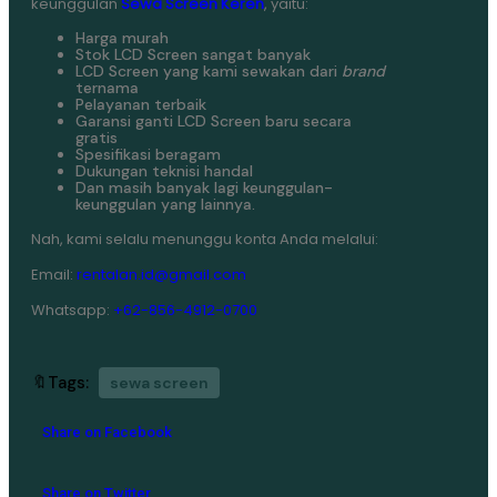
keunggulan
Sewa Screen Keren
, yaitu:
Harga murah
Stok LCD Screen sangat banyak
LCD Screen yang kami sewakan dari
brand
ternama
Pelayanan terbaik
Garansi ganti LCD Screen baru secara
gratis
Spesifikasi beragam
Dukungan teknisi handal
Dan masih banyak lagi keunggulan-
keunggulan yang lainnya.
Nah, kami selalu menunggu konta Anda melalui:
Email:
rentalan.id@gmail.com
Whatsapp:
+62-856-4912-0700
🔖Tags:
sewa screen
Share on Facebook
Share on Twitter