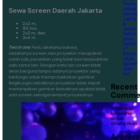
Perba
nding
Sewa Screen Daerah Jakarta
annya!
Lapto
p
2x2 m,
90 inci,
untuk
2x3 m, dan
Kebut
3x4 m.
uhan
Kanto
Two in one
.
Perlu diketahui bahwa,
r?
sebetulnya screen dan proyektor merupakan
Perha
tikan
salah satu peralatan yang tidak bisa terpisahkan
Spesif
satu sama lain. Dengan kata lain screen tidak
ikasi
akan berguna tanpa adanya proyektor yang
Ini!
berfungsi untuk memproyeksikan gambar.
Begitu juga sebaliknya proyektor tidak dapat
Recent
menampilkan gambar terbaiknya apabila tidak
Comme
ada screen sebagai tempat proyeksinya.
Tidak ada
komentar
untuk
ditampilkan.
Archive