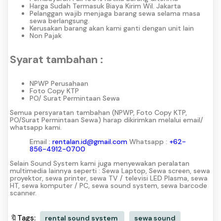
Harga Sudah Termasuk Biaya Kirim Wil. Jakarta
Pelanggan wajib menjaga barang sewa selama masa
sewa berlangsung.
Kerusakan barang akan kami ganti dengan unit lain
Non Pajak
Syarat tambahan :
NPWP Perusahaan
Foto Copy KTP
PO/ Surat Permintaan Sewa
Semua persyaratan tambahan (NPWP, Foto Copy KTP,
PO/Surat Permintaan Sewa) harap dikirimkan melalui email/
whatsapp kami.
Email :
rentalan.id@gmail.com
Whatsapp :
+62-
856-4912-0700
Selain Sound System kami juga menyewakan peralatan
multimedia lainnya seperti : Sewa Laptop, Sewa screen, sewa
proyektor, sewa printer, sewa TV / televisi LED Plasma, sewa
HT, sewa komputer / PC, sewa sound system, sewa barcode
scanner.
🔖Tags:
rental sound system
sewa sound