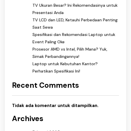
TV Ukuran Besar? Ini Rekomendasinya untuk
Presentasi Anda
TV LCD dan LED, Ketauhi Perbedaan Penting
Saat Sewa
Spesifikasi dan Rekomendasi Laptop untuk
Event Paling Oke
Prosesor AMD vs Intel, Pilih Mana? Yuk,
Simak Perbandingannya!
Laptop untuk Kebutuhan Kantor?
Perhatikan Spesifikasi Ini!
Recent Comments
Tidak ada komentar untuk ditampilkan.
Archives