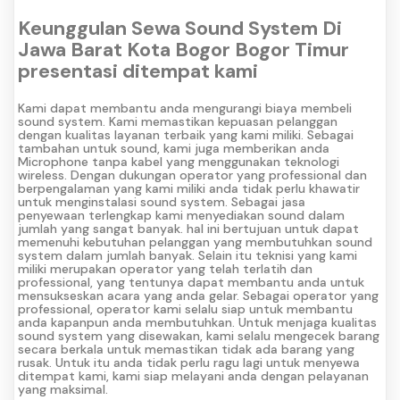
Keunggulan Sewa Sound System Di
Jawa Barat Kota Bogor Bogor Timur
presentasi ditempat kami
Kami dapat membantu anda mengurangi biaya membeli
sound system. Kami memastikan kepuasan pelanggan
dengan kualitas layanan terbaik yang kami miliki. Sebagai
tambahan untuk sound, kami juga memberikan anda
Microphone tanpa kabel yang menggunakan teknologi
wireless. Dengan dukungan operator yang professional dan
berpengalaman yang kami miliki anda tidak perlu khawatir
untuk menginstalasi sound system. Sebagai jasa
penyewaan terlengkap kami menyediakan sound dalam
jumlah yang sangat banyak. hal ini bertujuan untuk dapat
memenuhi kebutuhan pelanggan yang membutuhkan sound
system dalam jumlah banyak. Selain itu teknisi yang kami
miliki merupakan operator yang telah terlatih dan
professional, yang tentunya dapat membantu anda untuk
mensukseskan acara yang anda gelar. Sebagai operator yang
professional, operator kami selalu siap untuk membantu
anda kapanpun anda membutuhkan. Untuk menjaga kualitas
sound system yang disewakan, kami selalu mengecek barang
secara berkala untuk memastikan tidak ada barang yang
rusak. Untuk itu anda tidak perlu ragu lagi untuk menyewa
ditempat kami, kami siap melayani anda dengan pelayanan
yang maksimal.