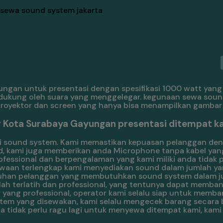
gan untuk presentasi dengan spesifikasi 1000 watt yang
didukung oleh suara yang menggelegar. kegunaan sewa soun
oyektor dan screen yang hanya bisa menampilkan gambar 
 Kota Surabaya Gayungan presentasi ditempat k
sound system. Kami memastikan kepuasan pelanggan deng
und, kami juga memberikan anda Microphone tanpa kabel y
fessional dan berpengalaman yang kami miliki anda tidak p
ewaan terlengkap kami menyediakan sound dalam jumlah y
tuhan pelanggan yang membutuhkan sound system dalam ju
telah terlatih dan professional, yang tentunya dapat memba
 yang professional, operator kami selalu siap untuk mem
em yang disewakan, kami selalu mengecek barang secara 
a tidak perlu ragu lagi untuk menyewa ditempat kami, kami