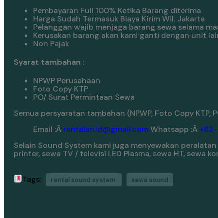
Pembayaran Full 100% Ketika Barang diterima
Harga Sudah Termasuk Biaya Kirim Wil. Jakarta
Pelanggan wajib menjaga barang sewa selama ma
Kerusakan barang akan kami ganti dengan unit lai
Non Pajak
Syarat tambahan :
NPWP Perusahaan
Foto Copy KTP
PO/ Surat Permintaan Sewa
Semua persyaratan tambahan (NPWP, Foto Copy KTP, PO
Email :Â
rentalan.id@gmail.com
Whatsapp :Â
+62
Selain Sound System kami juga menyewakan peralatan m
printer, sewa TV / televisi LED Plasma, sewa HT, sewa 
Tags:
rental sound system
sewa sound