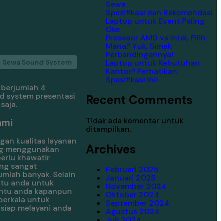
Sewa
Spesifikasi dan Rekomendasi
Laptop untuk Event Paling
Oke
Prosesor AMD vs Intel, Pilih
Mana? Yuk, Simak
Perbandingannya!
Laptop untuk Kebutuhan
Sewa Sound System
Kantor? Perhatikan
Spesifikasi Ini!
 berjumlah 4
d system presentasi
Recent Comments
saja.
Tidak ada komentar untuk
ami
ditampilkan.
an kualitas layanan
Archives
ang menggunakan
erlu khawatir
ang sangat
Februari 2025
mlah banyak. Selain
Januari 2025
ntu anda untuk
November 2024
bantu anda kapanpun
Oktober 2024
berkala untuk
September 2024
 siap melayani anda
Agustus 2024
Juli 2024