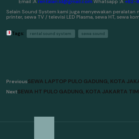
Email :Â
rentalan.id@gmail.com
Whatsapp :Â
+62-
Selain Sound System kami juga menyewakan peralatan mu
printer, sewa TV / televisi LED Plasma, sewa HT, sewa k
Tags:
rental sound system
sewa sound
SEWA LAPTOP PULO GADUNG, KOTA JAKA
Previous
SEWA HT PULO GADUNG, KOTA JAKARTA TIM
Next