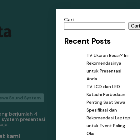
Cari
ta
Car
Recent Posts
TV Ukuran Besar? Ini
Rekomendasinya
untuk Presentasi
Anda
TV LCD dan LED,
Ketauhi Perbedaan
ewa Sound System
Penting Saat Sewa
Spesifikasi dan
ang berjumlah 4
Rekomendasi Laptop
 system presentasi
aja.
untuk Event Paling
Oke
at kami