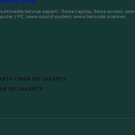
856-4912-0700
ltimedia lainnya seperti : Sewa Laptop, Sewa screen, sewa
omputer / PC, sewa sound system, sewa barcode scanner.
RTA TIMUR DKI JAKARTA
UR DKI JAKARTA