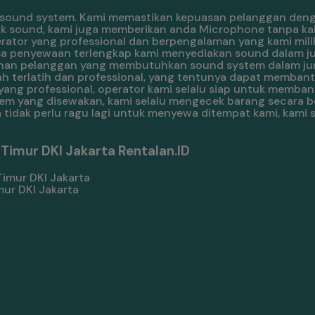
sound system. Kami memastikan kepuasan pelanggan denga
tuk sound, kami juga memberikan anda Microphone tanpa ka
tor yang professional dan berpengalaman yang kami miliki
asa penyewaan terlengkap kami menyediakan sound dalam j
tuhan pelanggan yang membutuhkan sound system dalam jum
elah terlatih dan professional, yang tentunya dapat memban
yang professional, operator kami selalu siap untuk memb
m yang disewakan, kami selalu mengecek barang secara b
 tidak perlu ragu lagi untuk menyewa ditempat kami, kami 
Timur DKI Jakarta Rentalan.ID
ur DKI Jakarta