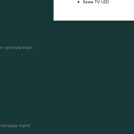
Sewa TV LED
an-persyaratan
hatsapp kami.