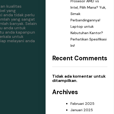
Prosesor AMD vs
n kualitas
Intel, Pilih Mana? Yuk,
bel yang
Simak
 anda tidak perlu
umlah yang sangat
Perbandingannya!
lah banyak. Selain
Laptop untuk
tu anda untuk
antu anda kapanpun
Kebutuhan Kantor?
erkala untuk
Perhatikan Spesifikasi
siap melayani anda
Ini!
Recent Comments
Tidak ada komentar untuk
ditampilkan.
Archives
Februari 2025
Januari 2025